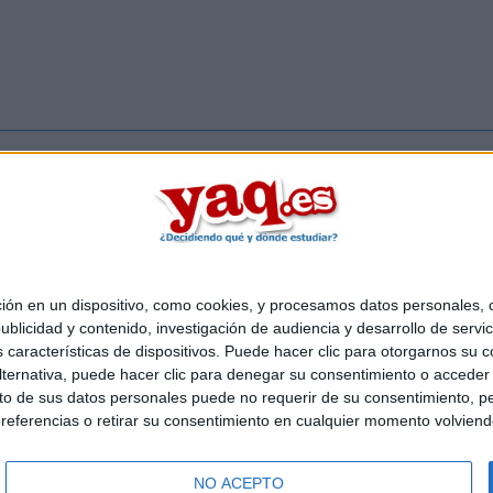
Inicia ses
 en un dispositivo, como cookies, y procesamos datos personales, co
Quiénes somos
|
Contactar
|
Anúnciate
blicidad y contenido, investigación de audiencia y desarrollo de servic
o legal
|
Politica de privacidad
|
Condiciones generales
|
Política de co
as características de dispositivos. Puede hacer clic para otorgarnos su
s Mediterráneo S.L.
- Diego de León 47 - 28006 Madrid [ESPAÑA] - T
ternativa, puede hacer clic para denegar su consentimiento o acceder
 de sus datos personales puede no requerir de su consentimiento, per
referencias o retirar su consentimiento en cualquier momento volviendo 
NO ACEPTO