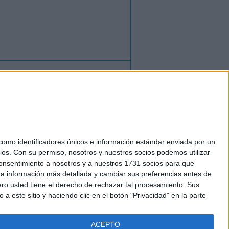
ión
o
regístrate
para enviar comentarios
mo identificadores únicos e información estándar enviada por un
ios.
Con su permiso, nosotros y nuestros socios podemos utilizar
okies
 consentimiento a nosotros y a nuestros 1731 socios para que
el. +34 91 593 2767
 a información más detallada y cambiar sus preferencias antes de
o usted tiene el derecho de rechazar tal procesamiento. Sus
a este sitio y haciendo clic en el botón "Privacidad" en la parte
ACEPTO