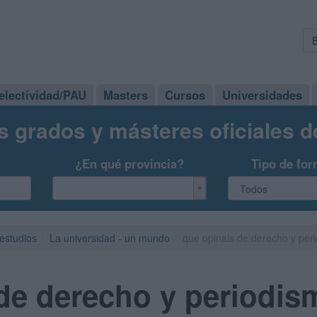
electividad/PAU
Masters
Cursos
Universidades
s grados y másteres oficiales 
¿En qué provincia?
Tipo de for
 estudios
La universidad - un mundo
que opinais de derecho y per
 de derecho y periodi