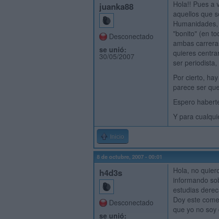
Hola!! Pues a 
juanka88
aquellos que s
Humanidades, e
"bonito" (en t
Desconectado
ambas carreras
se unió:
quieres centrar
30/05/2007
ser periodista
Por cierto, ha
parece ser que
Espero haberte
Y para cualqui
Inicio
8 de octubre, 2007 - 00:01
Hola, no quier
h4d3s
informando sob
estudias derec
Doy este comen
Desconectado
que yo no soy 
se unió: