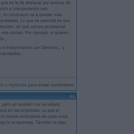
l, que es la de destacar por encima de
ción e Interpretación con
!), mi currículum va a quedar más
umanidades. Lo que es esencial es que
tención, en qué campo profesional
 en ese campo. Por ejemplo, si quieres
s...
 e Interpretación con Derecho... y
umanidades...
ión
o
regístrate
para enviar comentarios
#4
a. pero yo tambien me he estado
fama en las empresas, ya que si
 una mezcla incompleta de cada cosa.
ego te arrepientas. Tambien te digo