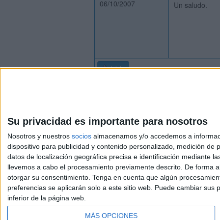
06/10/2007
Un saludo.
Inicio
Su privacidad es importante para nosotros
Nosotros y nuestros
socios
almacenamos y/o accedemos a información
dispositivo para publicidad y contenido personalizado, medición de pu
Avis
datos de localización geográfica precisa e identificación mediante l
© 2003-2026
Compá
llevemos a cabo el procesamiento previamente descrito. De forma al
otorgar su consentimiento.
Tenga en cuenta que algún procesamiento
preferencias se aplicarán solo a este sitio web. Puede cambiar sus p
inferior de la página web.
MÁS OPCIONES