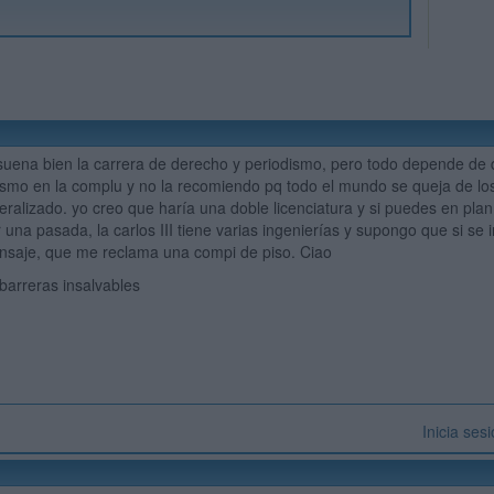
suena bien la carrera de derecho y periodismo, pero todo depende de d
ismo en la complu y no la recomiendo pq todo el mundo se queja de los 
alizado. yo creo que haría una doble licenciatura y si puedes en plan b
 una pasada, la carlos III tiene varias ingenierías y supongo que si se 
nsaje, que me reclama una compi de piso. Ciao
n barreras insalvables
Inicia ses