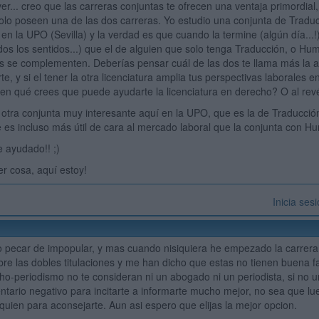
ver... creo que las carreras conjuntas te ofrecen una ventaja primordia
olo poseen una de las dos carreras. Yo estudio una conjunta de Traduc
n la UPO (Sevilla) y la verdad es que cuando la termine (algún día...
odos los sentidos...) que el de alguien que solo tenga Traducción, o H
 se complementen. Deberías pensar cuál de las dos te llama más la a
te, y si el tener la otra licenciatura amplia tus perspectivas laborales
, en qué crees que puede ayudarte la licenciatura en derecho? O al revé
y otra conjunta muy interesante aquí en la UPO, que es la de Traducción
 es incluso más útil de cara al mercado laboral que la conjunta con H
 ayudado!! ;)
er cosa, aquí estoy!
Inicia ses
o pecar de impopular, y mas cuando nisiquiera he empezado la carrer
re las dobles titulaciones y me han dicho que estas no tienen buena 
ho-periodismo no te consideran ni un abogado ni un periodista, si no
tario negativo para incitarte a informarte mucho mejor, no sea que lu
quien para aconsejarte. Aun asi espero que elijas la mejor opcion.