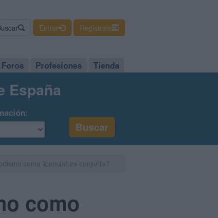
Buscar
Entrar
Regístrate
Foros
Profesiones
Tienda
de España
mación:
iodismo como licenciatura conjunta?
smo como