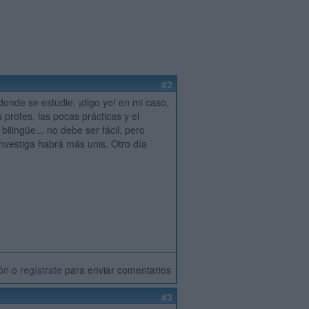
#2
onde se estudie, ¡digo yo! en mi caso,
profes, las pocas prácticas y el
ilingüe... no debe ser fácil, pero
investiga habrá más unis. Otro día
ión
o
regístrate
para enviar comentarios
#3