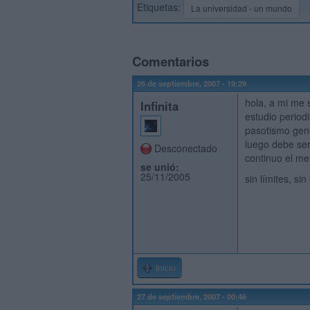
Etiquetas:
La universidad - un mundo
Comentarios
26 de septiembre, 2007 - 19:29
hola, a mi me 
Infinita
estudio period
pasotismo gener
luego debe ser
Desconectado
continuo el me
se unió:
25/11/2005
sin límites, si
Inicio
27 de septiembre, 2007 - 00:46