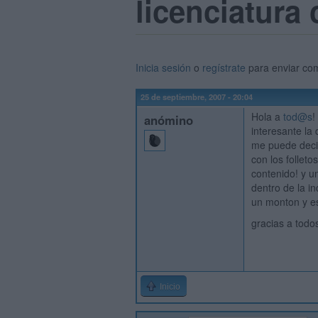
licenciatura
Inicia sesión
o
regístrate
para enviar co
25 de septiembre, 2007 - 20:04
Hola a
tod@s
!
anómino
interesante la
me puede decir
con los follet
contenido! y u
dentro de la i
un monton y e
gracias a todo
Inicio