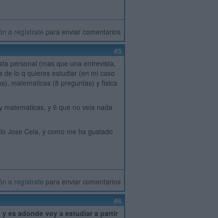
ión
o
regístrate
para enviar comentarios
#5
ista personal (mas que una entrevista,
a de lo q quieres estudiar (en mi caso
as), matematicas (8 preguntas) y fisica
 y matematicas, y 6 que no veia nada
ilo Jose Cela, y como me ha gustado
ión
o
regístrate
para enviar comentarios
#6
 y es adonde voy a estudiar a partir