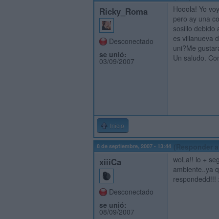
Hooola! Yo voy
Ricky_Roma
pero ay una c
sosillo debido
es villanueva 
Desconectado
uni?Me gustará
se unió:
Un saludo. Cont
03/09/2007
Inicio
8 de septiembre, 2007 - 13:44
(Responder a
woLa!! lo + se
xiiiCa
ambiente..ya q
respondedd!!! 
Desconectado
se unió:
08/09/2007