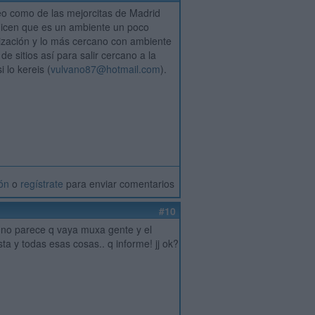
veo como de las mejorcitas de Madrid
dicen que es un ambiente un poco
ización y lo más cercano con ambiente
 sitios así para salir cercano a la
 lo kereis (
vulvano87@hotmail.com
).
ión
o
regístrate
para enviar comentarios
#10
q no parece q vaya muxa gente y el
ta y todas esas cosas.. q informe! jj ok?