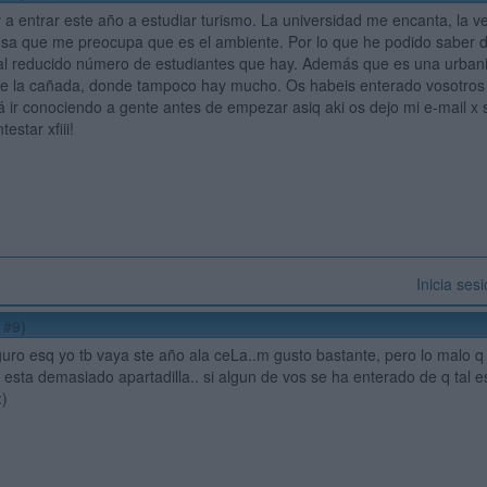
 a entrar este año a estudiar turismo. La universidad me encanta, la 
osa que me preocupa que es el ambiente. Por lo que he podido saber 
 al reducido número de estudiantes que hay. Además que es una urban
de la cañada, donde tampoco hay mucho. Os habeis enterado vosotros de
 ir conociendo a gente antes de empezar asiq aki os dejo mi e-mail x si
estar xfiii!
Inicia ses
 #9)
guro esq yo tb vaya ste año ala ceLa..m gusto bastante, pero lo malo 
 esta demasiado apartadilla.. si algun de vos se ha enterado de q tal es
:)