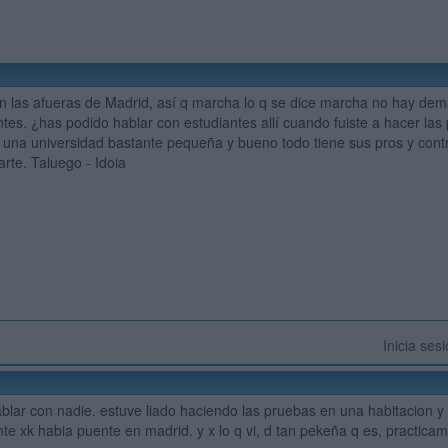
en las afueras de Madrid, así q marcha lo q se dice marcha no hay d
tes. ¿has podido hablar con estudiantes allí cuando fuiste a hacer las 
s una universidad bastante pequeña y bueno todo tiene sus pros y cont
rte. Taluego - Idoia
Inicia ses
blar con nadie. estuve liado haciendo las pruebas en una habitacion y
te xk habia puente en madrid. y x lo q vi, d tan pekeña q es, practica