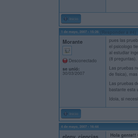
Inicio
1 de mayo, 2007 - 15:26
(Responder a #4)
pues las prueb
Morante
el psicologo t
al estudiar ing
(8 preguntas).
Desconectado
Las pruebas no
se unió:
30/03/2007
de fisica), ma
Las pruebas d
bastante esta u
Idoia, si nece
Inicio
4 de mayo, 2007 - 16:44
Hola gente!! 
eleny_ciencias