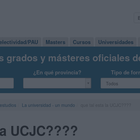
electividad/PAU
Masters
Cursos
Universidades
s grados y másteres oficiales 
¿En qué provincia?
Tipo de for
 estudios
La universidad - un mundo
que tal esta la UCJC????
 la UCJC????