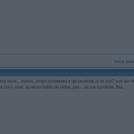
Inicia ses
soy Idoia... bueno, tengo curiosidad x las pruebas, q tal son? son tan d
as con+ nivel, xo weno hablo de oidas, jeje... ya me contarás. Bss