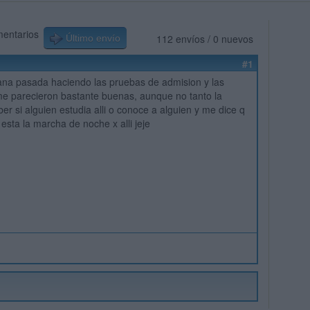
mentarios
112 envíos / 0 nuevos
Último envío
#1
ana pasada haciendo las pruebas de admision y las
me parecieron bastante buenas, aunque no tanto la
er si alguien estudia alli o conoce a alguien y me dice q
l esta la marcha de noche x alli jeje