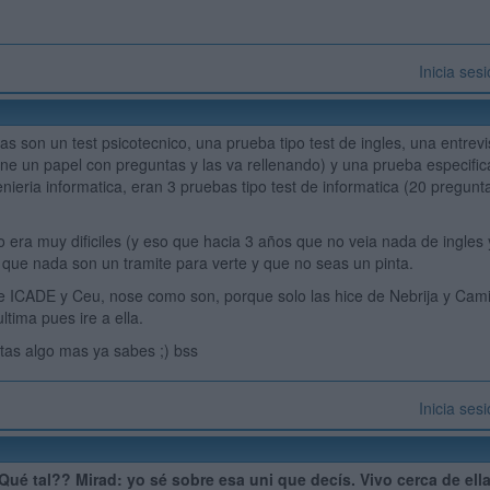
Inicia ses
as son un test psicotecnico, una prueba tipo test de ingles, una entrev
iene un papel con preguntas y las va rellenando) y una prueba especific
enieria informatica, eran 3 pruebas tipo test de informatica (20 pregunt
 era muy dificiles (y eso que hacia 3 años que no veia nada de ingles
s que nada son un tramite para verte y que no seas un pinta.
e ICADE y Ceu, nose como son, porque solo las hice de Nebrija y Cam
ltima pues ire a ella.
sitas algo mas ya sabes ;) bss
Inicia ses
Qué tal?? Mirad: yo sé sobre esa uni que decís. Vivo cerca de ella