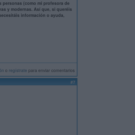
as personas (como mi profesora de
as y modernas. Así que, si queréis
necesitáis información o ayuda,
ión
o
regístrate
para enviar comentarios
#7