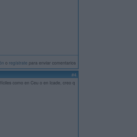
ión
o
regístrate
para enviar comentarios
#4
ifíciles como en Ceu o en Icade, creo q