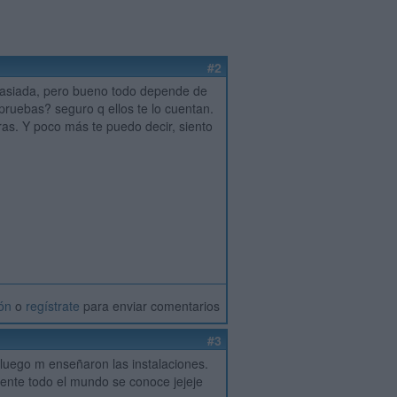
#2
emasiada, pero bueno todo depende de
pruebas? seguro q ellos te lo cuentan.
ras. Y poco más te puedo decir, siento
ión
o
regístrate
para enviar comentarios
#3
 luego m enseñaron las instalaciones.
mente todo el mundo se conoce jejeje