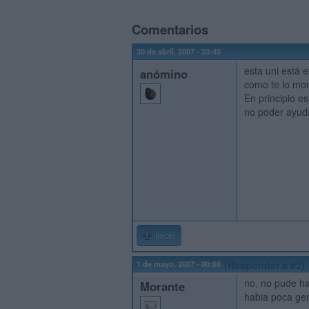
Comentarios
30 de abril, 2007 - 23:45
esta uni está 
anómino
como te lo mon
En principio e
no poder ayuda
Inicio
1 de mayo, 2007 - 00:04
(Responder a #2)
no, no pude ha
Morante
habia poca gen