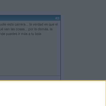
#2
die esta carrera... la verdad es que el
 van las cosas... por lo demás, la
nde puedes ir más a tu bola
ión
o
regístrate
para enviar comentarios