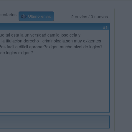
mentarios
2 envíos / 0 nuevos
Último envío
#1
e tal esta la universidad camilo jose cela y
la titulacion derecho_ criminologia.son muy exigentes
es facil o dificil aprobar?exigen mucho nivel de ingles?
 de ingles exigen?