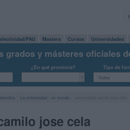
electividad/PAU
Masters
Cursos
Universidades
s grados y másteres oficiales 
¿En qué provincia?
Tipo de for
 estudios
La universidad - un mundo
universidad camilo jose cela
camilo jose cela