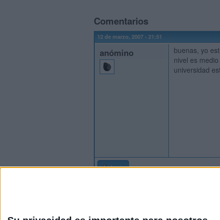
Comentarios
12 de marzo, 2007 - 21:51
buenas, yo est
anómino
nivel es medio
universidad es
Inicio