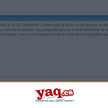
udio en la CJC magisterio, y bueno algo te podré contar aunque no estu
 y como los grupos son muy pequeños pues te enteras fácilmente de qué
tá muy bien, pero a mi me gustaría más el ambiente de una pública do
Inicia ses