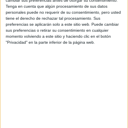
cambiar sus preferencias antes de otorgar su consentimiento.
Tenga en cuenta que algún procesamiento de sus datos
personales puede no requerir de su consentimiento, pero usted
Comentarios
tiene el derecho de rechazar tal procesamiento. Sus
19 de marzo, 2009 - 17:12
#2
preferencias se aplicarán solo a este sitio web. Puede cambiar
sus preferencias o retirar su consentimiento en cualquier
jiecarlos3
Desconectado
momento volviendo a este sitio y haciendo clic en el botón
"Privacidad" en la parte inferior de la página web.
Es casi imposible que puedas sacar el bachiller sin
asistir a las clases
Jie
Inicio
Inicia sesión
o
regístrate
para enviar comentarios
19 de marzo, 2009 - 17:32
(Responder a #2)
#3
Pirika
Desconectado
Si eso se pudiera hacer yo no estaria ahora partiendome el
espinazo...
Inicio
Inicia sesión
o
regístrate
para enviar comentarios