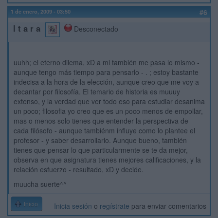
1 de enero, 2009 - 03:50
#6
I t a r a
Desconectado
uuhh; el eterno dilema, xD a mi también me pasa lo mismo -
aunque tengo más tiempo para pensarlo - . ; estoy bastante
indecisa a la hora de la elección, aunque creo que me voy a
decantar por filosofía. El temario de historia es muuuy
extenso, y la verdad que ver todo eso para estudiar desanima
un poco; filosofia yo creo que es un poco menos de empollar,
mas o menos solo tienes que entender la perspectiva de
cada filósofo - aunque tambiénm influye como lo plantee el
profesor - y saber desarrollarlo. Aunque bueno, también
tienes que pensar lo que particularmente se te da mejor,
observa en que asignatura tienes mejores calificaciones, y la
relación esfuerzo - resultado, xD y decide.
muucha suerte^^
Inicio
Inicia sesión
o
regístrate
para enviar comentarios