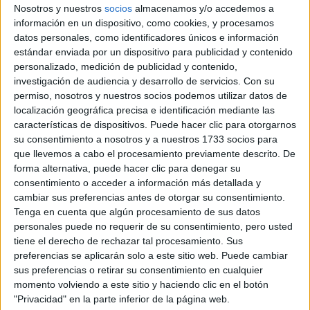
Nosotros y nuestros
socios
almacenamos y/o accedemos a
información en un dispositivo, como cookies, y procesamos
5 de enero, 2009 - 20:57
(Responder a #7)
#8
datos personales, como identificadores únicos e información
Zeta
Desconectado
estándar enviada por un dispositivo para publicidad y contenido
personalizado, medición de publicidad y contenido,
Hola vicky4! De que comunidad eres? Te lo pregunto porque
investigación de audiencia y desarrollo de servicios.
Con su
en Madrid concretamente la parte de la Edad Antigua si que
permiso, nosotros y nuestros socios podemos utilizar datos de
entra en Selectividad. Desde la Prehistoria hasta el siglo XVIII
localización geográfica precisa e identificación mediante las
entra en lo que muchos llaman "cuestiones" y el siglo XIX y el
características de dispositivos. Puede hacer clic para otorgarnos
XX entran en forma de tema o comentario. Por eso aunque
su consentimiento a nosotros y a nuestros 1733 socios para
las "cuestiones" se ven más rápido y por encima, si que
que llevemos a cabo el procesamiento previamente descrito. De
entran en selectividad, de hecho son cuatro puntos de la
forma alternativa, puede hacer clic para denegar su
nota, por lo menos en la Comunidad de Madrid.
consentimiento o acceder a información más detallada y
Saludos
cambiar sus preferencias antes de otorgar su consentimiento.
Tenga en cuenta que algún procesamiento de sus datos
Inicio
Inicia sesión
o
regístrate
para enviar comentarios
personales puede no requerir de su consentimiento, pero usted
tiene el derecho de rechazar tal procesamiento. Sus
5 de enero, 2009 - 20:57
(Responder a #7)
#9
preferencias se aplicarán solo a este sitio web. Puede cambiar
sus preferencias o retirar su consentimiento en cualquier
Zeta
Desconectado
momento volviendo a este sitio y haciendo clic en el botón
"Privacidad" en la parte inferior de la página web.
Hola vicky4! De que comunidad eres? Te lo pregunto porque