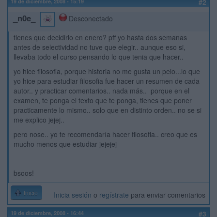
19 de diciembre, 2008 - 15:19
#2
_n0e_
Desconectado
tienes que decidirlo en enero? pff yo hasta dos semanas
antes de selectividad no tuve que elegir.. aunque eso si,
llevaba todo el curso pensando lo que tenia que hacer..
yo hice filosofia, porque historia no me gusta un pelo...lo que
yo hice para estudiar filosofia fue hacer un resumen de cada
autor.. y practicar comentarios.. nada más.. porque en el
examen, te ponga el texto que te ponga, tienes que poner
practicamente lo mismo.. solo que en distinto orden.. no se si
me explico jejej..
pero nose.. yo te recomendaría hacer filosofia.. creo que es
mucho menos que estudiar jejejej
bsoos!
Inicio
Inicia sesión
o
regístrate
para enviar comentarios
19 de diciembre, 2008 - 16:44
#3