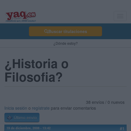
Toggl
navig
Buscar titulaciones
¿Dónde estoy?
¿Historia o
Filosofia?
38 envíos / 0 nuevos
Inicia sesión
o
regístrate
para enviar comentarios
Último envío
19 de diciembre, 2008 - 13:42
#1