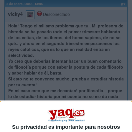
5 de enero, 2009 - 13:05
#7
vicky4
Desconectado
Hola! Tengo el miiismo problema que tu.. Mi profesora de
historia se ha pasado todo el primer trimestre hablando
de los celtas, de los íberos, del homo sapiens, de no se
qué.. y ahora en el segundo trimestre empezaremos los
reyes católicos, que es lo que en realidad entra en
selectividad.
Yo creo que deberías intentar hacer un buen comentario
de filosofía porque con saber la postura de cada filósofo
y saber hablar de él, basta.
Si esto no te convence mucho, prueba a estudiar historia
por tu cuenta!
En mi caso creo que me decantaré por filosofía... porque
lo de estudiar historia por mi cuenta no se me da nada
bien!
Un saludo!
[.V&V.]
Su privacidad es importante para nosotros
Inicio
Inicia sesión
o
regístrate
para enviar comentarios