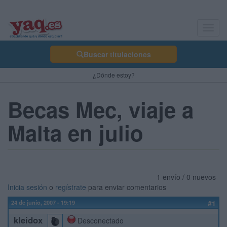
Toggl
navig
Buscar titulaciones
¿Dónde estoy?
Becas Mec, viaje a
Malta en julio
1 envío / 0 nuevos
Inicia sesión
o
regístrate
para enviar comentarios
24 de junio, 2007 - 19:19
#1
kleidox
Desconectado