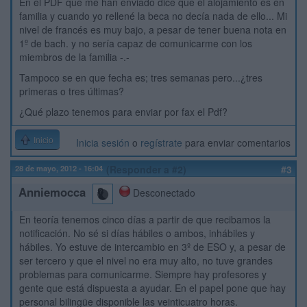
En el PDF que me han enviado dice que el alojamiento es en
familia y cuando yo rellené la beca no decía nada de ello... Mi
nivel de francés es muy bajo, a pesar de tener buena nota en
1º de bach. y no sería capaz de comunicarme con los
miembros de la familia -.-
Tampoco se en que fecha es; tres semanas pero...¿tres
primeras o tres últimas?
¿Qué plazo tenemos para enviar por fax el Pdf?
Inicio
Inicia sesión
o
regístrate
para enviar comentarios
28 de mayo, 2012 - 16:04
(Responder a #2)
#3
Anniemocca
Desconectado
En teoría tenemos cinco días a partir de que recibamos la
notificación. No sé si días hábiles o ambos, inhábiles y
hábiles. Yo estuve de intercambio en 3º de ESO y, a pesar de
ser tercero y que el nivel no era muy alto, no tuve grandes
problemas para comunicarme. Siempre hay profesores y
gente que está dispuesta a ayudar. En el papel pone que hay
personal bilingüe disponible las veinticuatro horas.