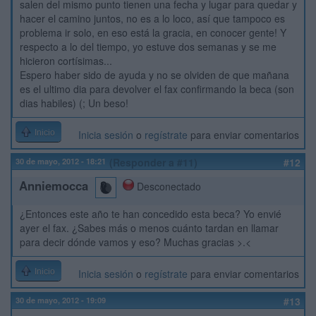
salen del mismo punto tienen una fecha y lugar para quedar y
hacer el camino juntos, no es a lo loco, así que tampoco es
problema ir solo, en eso está la gracia, en conocer gente! Y
respecto a lo del tiempo, yo estuve dos semanas y se me
hicieron cortísimas...
Espero haber sido de ayuda y no se olviden de que mañana
es el ultimo dia para devolver el fax confirmando la beca (son
dias habiles) (; Un beso!
Inicio
Inicia sesión
o
regístrate
para enviar comentarios
30 de mayo, 2012 - 18:21
(Responder a #11)
#12
Anniemocca
Desconectado
¿Entonces este año te han concedido esta beca? Yo envié
ayer el fax. ¿Sabes más o menos cuánto tardan en llamar
para decir dónde vamos y eso? Muchas gracias >.<
Inicio
Inicia sesión
o
regístrate
para enviar comentarios
30 de mayo, 2012 - 19:09
#13