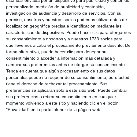
estándar enviada por un dispositivo para publicidad y contenido
Inicio
Inicia sesión
o
regístrate
para enviar comentarios
personalizado, medición de publicidad y contenido,
investigación de audiencia y desarrollo de servicios.
Con su
30 de mayo, 2012 - 20:56
(Responder a #12)
#15
permiso, nosotros y nuestros socios podemos utilizar datos de
Monde
localización geográfica precisa e identificación mediante las
Desconectado
características de dispositivos. Puede hacer clic para otorgarnos
Sí, sí me la dieron.
su consentimiento a nosotros y a nuestros 1733 socios para
No sé exactamente cuánto, pero desde que se acabe el plazo
que llevemos a cabo el procesamiento previamente descrito. De
para devolver el fax (es decir, mañana xD) empieza la
forma alternativa, puede hacer clic para denegar su
empresa a mandar la información de cada uno. De todos
consentimiento o acceder a información más detallada y
modos ya puedes mirar algunas cosillas en la web de cultur-
cambiar sus preferencias antes de otorgar su consentimiento.
amigos (
http://www.eurocursos.es/
entra en inscripción), hay
Tenga en cuenta que algún procesamiento de sus datos
una correspondencia de puntos de partida - destino de
personales puede no requerir de su consentimiento, pero usted
llegada y cosas así...
tiene el derecho de rechazar tal procesamiento. Sus
preferencias se aplicarán solo a este sitio web. Puede cambiar
Inicio
Inicia sesión
o
regístrate
para enviar comentarios
sus preferencias o retirar su consentimiento en cualquier
momento volviendo a este sitio y haciendo clic en el botón
30 de mayo, 2012 - 21:01
(Responder a #14)
#16
"Privacidad" en la parte inferior de la página web.
Monde
Desconectado
Bueno... xD Aunque envíes el fax, si no apareces el día en
que nos vamos pues no van a ir a buscarte a tu casa, así que