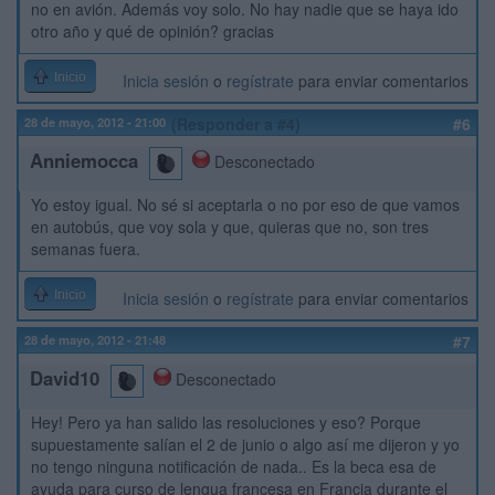
no en avión. Además voy solo. No hay nadie que se haya ido
otro año y qué de opinión? gracias
Inicio
Inicia sesión
o
regístrate
para enviar comentarios
28 de mayo, 2012 - 21:00
(Responder a #4)
#6
Anniemocca
Desconectado
Yo estoy igual. No sé si aceptarla o no por eso de que vamos
en autobús, que voy sola y que, quieras que no, son tres
semanas fuera.
Inicio
Inicia sesión
o
regístrate
para enviar comentarios
28 de mayo, 2012 - 21:48
#7
David10
Desconectado
Hey! Pero ya han salido las resoluciones y eso? Porque
supuestamente salían el 2 de junio o algo así me dijeron y yo
no tengo ninguna notificación de nada.. Es la beca esa de
ayuda para curso de lengua francesa en Francia durante el