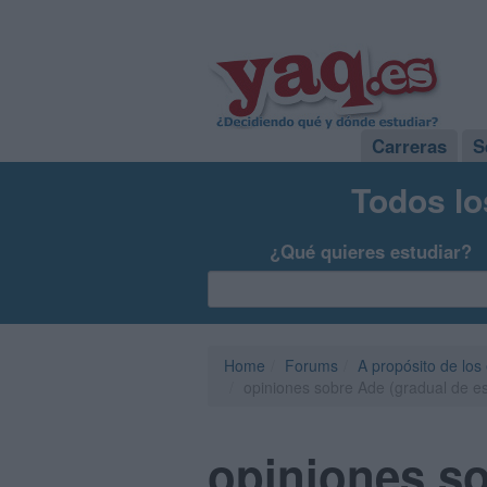
Carreras
S
Todos lo
¿Qué quieres estudiar?
Home
Forums
A propósito de los
opiniones sobre Ade (gradual de esp
opiniones so