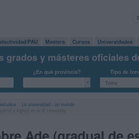
electividad/PAU
Masters
Cursos
Universidades
s grados y másteres oficiales 
¿En qué provincia?
Tipo de for
 estudios
La universidad - un mundo
añol a ingles) en el IE University
bre Ade (gradual de e