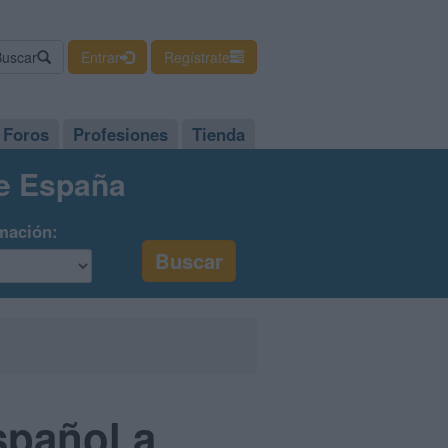
Buscar
Entrar
Regístrate
Foros
Profesiones
Tienda
de España
mación:
spañol a