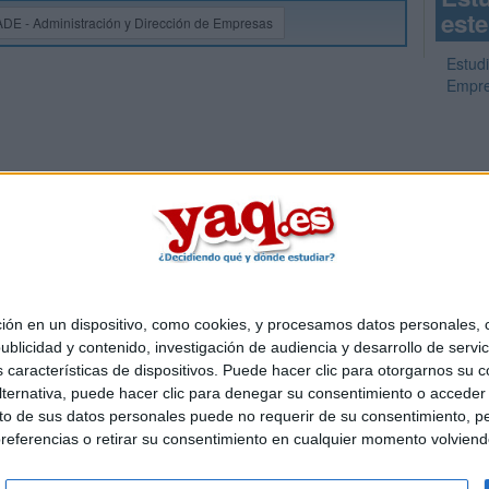
este
ADE - Administración y Dirección de Empresas
Estud
Empr
 en un dispositivo, como cookies, y procesamos datos personales, co
Quiénes somos
|
Contactar
|
Anúnciate
blicidad y contenido, investigación de audiencia y desarrollo de servic
o legal
|
Politica de privacidad
|
Condiciones generales
|
Política de co
as características de dispositivos. Puede hacer clic para otorgarnos su
s Mediterráneo S.L.
- Diego de León 47 - 28006 Madrid [ESPAÑA] - T
ternativa, puede hacer clic para denegar su consentimiento o acceder
 de sus datos personales puede no requerir de su consentimiento, per
referencias o retirar su consentimiento en cualquier momento volviendo 