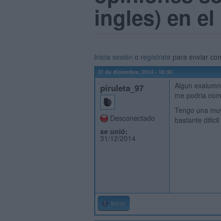
ingles) en el
Inicia sesión
o
regístrate
para enviar co
31 de diciembre, 2014 - 18:30
Algun exalumn
piruleta_97
me podria com
Tengo una muy
Desconectado
bastante dific
se unió:
31/12/2014
Inicio