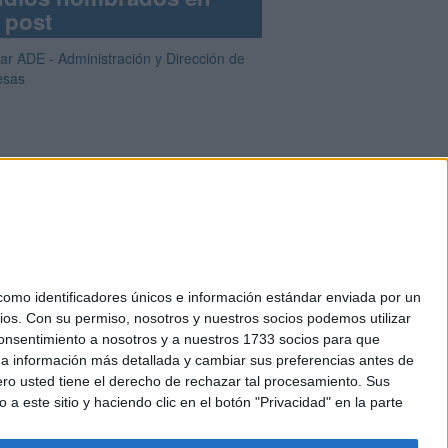
 post
iar ADE - Administración y Dirección de
esas
mo identificadores únicos e información estándar enviada por un
ios.
Con su permiso, nosotros y nuestros socios podemos utilizar
okies
 consentimiento a nosotros y a nuestros 1733 socios para que
el. +34 91 593 2767
 a información más detallada y cambiar sus preferencias antes de
o usted tiene el derecho de rechazar tal procesamiento. Sus
a este sitio y haciendo clic en el botón "Privacidad" en la parte