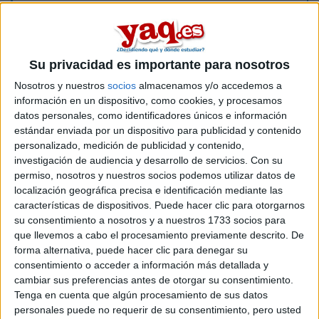
del profesor. Por eso es importante conocer en detalle qué
valora tu profesor, qué te da puntos y qué te los quita...
Hablar con estudiantes que hayan tenido tus mismos
profesores es clave para prepararte las materias con éxito.
Cada profesor tiene su estilo a la hora de puntuar y cuanto
Su privacidad es importante para nosotros
antes lo conozcas mejor que mejor.
Nosotros y nuestros
socios
almacenamos y/o accedemos a
También conviene relativizar la importancia de las notas. No
información en un dispositivo, como cookies, y procesamos
son la medida de tu valía como persona, así que no te
datos personales, como identificadores únicos e información
agobies por 2 suspensos o los que sean.
estándar enviada por un dispositivo para publicidad y contenido
personalizado, medición de publicidad y contenido,
Ah, te dejo un par de enlaces de otro forero sobre la
investigación de audiencia y desarrollo de servicios.
Con su
universidad que creo que te gustarán ;-)
permiso, nosotros y nuestros socios podemos utilizar datos de
Este es con consejos para
no abondanar ante los malos
localización geográfica precisa e identificación mediante las
resultados
,
si es lo que realmente quieres, ¡claro!
características de dispositivos. Puede hacer clic para otorgarnos
Y este otro sobre
consejos prácticos para tu nueva vida
su consentimiento a nosotros y a nuestros 1733 socios para
en la universidad
que llevemos a cabo el procesamiento previamente descrito. De
forma alternativa, puede hacer clic para denegar su
Cualquier cosa, no dejes de preguntar. ¡Mucho ánimo y hasta
consentimiento o acceder a información más detallada y
pronto!
cambiar sus preferencias antes de otorgar su consentimiento.
Tenga en cuenta que algún procesamiento de sus datos
personales puede no requerir de su consentimiento, pero usted
Redacción YAQ