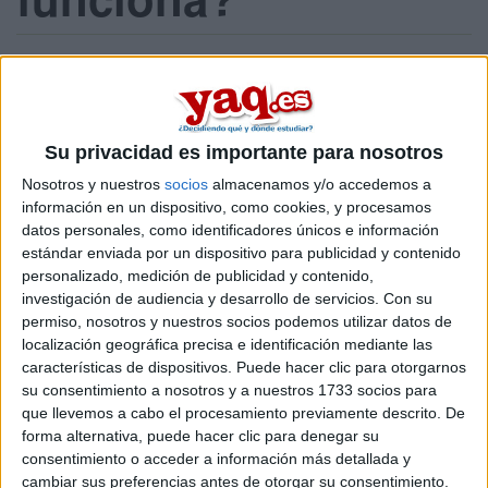
1 envío / 0 nuevos
Inicia sesión
o
regístrate
para enviar comentarios
14 de julio, 2015 - 11:32
#1
Su privacidad es importante para nosotros
sandra98
Desconectado
Nosotros y nuestros
socios
almacenamos y/o accedemos a
información en un dispositivo, como cookies, y procesamos
Buenos dias, estoy planteandome carreras y me ha surgido
datos personales, como identificadores únicos e información
una duda...
estándar enviada por un dispositivo para publicidad y contenido
personalizado, medición de publicidad y contenido,
Si estudio un doble grado,termino el primer curso y decido
investigación de audiencia y desarrollo de servicios.
Con su
tirarme solo por una de las dos carreras,tengo que volver a
permiso, nosotros y nuestros socios podemos utilizar datos de
hacer el primer curso de esa carrera o en el segundo curso
localización geográfica precisa e identificación mediante las
se añaden asignaturas que no he dado en el primero?
características de dispositivos. Puede hacer clic para otorgarnos
su consentimiento a nosotros y a nuestros 1733 socios para
Inicio
que llevemos a cabo el procesamiento previamente descrito. De
forma alternativa, puede hacer clic para denegar su
Etiquetas:
La universidad - un mundo
consentimiento o acceder a información más detallada y
cambiar sus preferencias antes de otorgar su consentimiento.