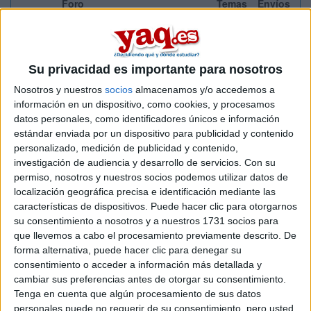
Foro
Temas
Envíos
Icono
Vuestras sugerencias
Aprovechando el lema de un
conocido banco, "¡Queremos ser
No hay nuevos
tu web!". Cuéntanos aquí tus
143
322
Su privacidad es importante para nosotros
sugerencias en cuanto a
contenidos o funcionalidad, y
Nosotros y nuestros
socios
almacenamos y/o accedemos a
puedes estar seguro de que los
información en un dispositivo, como cookies, y procesamos
tendremos en cuenta.
datos personales, como identificadores únicos e información
Soporte técnico
estándar enviada por un dispositivo para publicidad y contenido
No hay nuevos
Si tienes problemas con alguna
personalizado, medición de publicidad y contenido,
32
80
parte de esta web, cuéntanos.
investigación de audiencia y desarrollo de servicios.
Con su
Estamos aquí para resolverlos.
permiso, nosotros y nuestros socios podemos utilizar datos de
localización geográfica precisa e identificación mediante las
características de dispositivos. Puede hacer clic para otorgarnos
su consentimiento a nosotros y a nuestros 1731 socios para
que llevemos a cabo el procesamiento previamente descrito. De
Posts nuevos
No hay entradas nuevas
forma alternativa, puede hacer clic para denegar su
consentimiento o acceder a información más detallada y
cambiar sus preferencias antes de otorgar su consentimiento.
¿Qué está pasando?
Tenga en cuenta que algún procesamiento de sus datos
Usuarios activos actualmente: 3 (0 usuarios y 3 visitantes)
personales puede no requerir de su consentimiento, pero usted