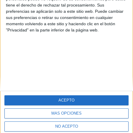
tiene el derecho de rechazar tal procesamiento. Sus
Estadísticas
preferencias se aplicarán solo a este sitio web. Puede cambiar
Temas: 7875, Envíos: 30238, Usuarios: 122977
sus preferencias o retirar su consentimiento en cualquier
Bienvenidos nuestros miembros más recientes:
momento volviendo a este sitio y haciendo clic en el botón
1083.Moreno, mchiempre, RichardAc, Criscamcas, Salma
"Privacidad" en la parte inferior de la página web.
Sekhenate
ACEPTO
MÁS OPCIONES
Quiénes somos
|
Contactar
|
Anúnciate
Aviso legal
|
Politica de privacidad
|
Condiciones generales
|
Política
NO ACEPTO
de cookies