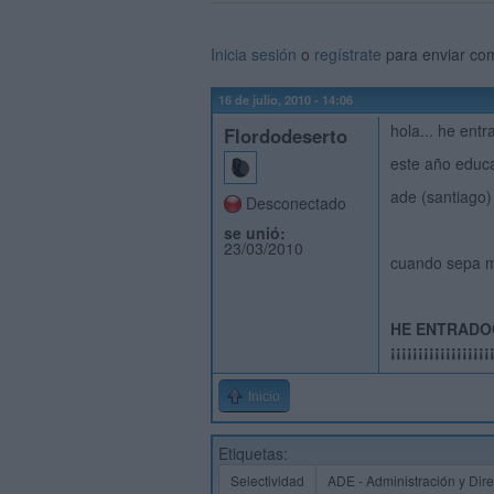
Inicia sesión
o
regístrate
para enviar co
16 de julio, 2010 - 14:06
hola... he entr
Flordodeserto
este año educa
ade (santiago)
Desconectado
se unió:
23/03/2010
cuando sepa má
HE ENTRAD
¡¡¡¡¡¡¡¡¡¡¡¡¡¡¡¡
Inicio
Etiquetas:
Selectividad
ADE - Administración y Dir