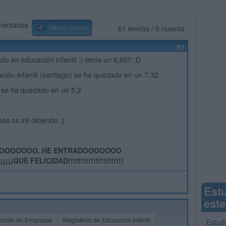
mentarios
61 envíos / 0 nuevos
Último envío
#1
ado en educación infantil ;) tenía un 8,66!! :D
ción infantil (santiago) se ha quedado en un 7,32
 se ha quedado en un 5,2
s os iré diciendo ;)
OOOOOOOO, HE ENTRADOOOOOOO
¡¡¡¡¡¡¡¡QUE FELICIDAD!!!!!!!!!!!!!!!!!!!!!!
Est
este
ección de Empresas
Magisterio de Educación Infantil
Estud