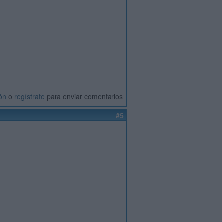
ión
o
regístrate
para enviar comentarios
#5