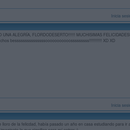
Inicia ses
UNA ALEGRÍA, FLORDODESERTO!!!!!! MUCHISIMAS FELICIDADES!! Joé,
uchos besssssssssssssssooooooooooosssssssss!!!!!!!!!!! XD XD
Inicia ses
que lloro de la felicdad, había pasado un año en casa estudiando para ir 
 imaginate lo que significa para mí entrar ;)