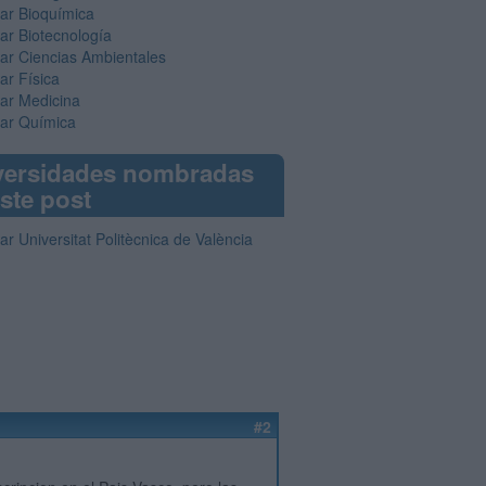
iar Bioquímica
iar Biotecnología
iar Ciencias Ambientales
ar Física
iar Medicina
iar Química
versidades nombradas
ste post
ar Universitat Politècnica de València
#2