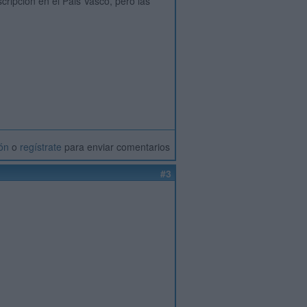
cripcion en el Pais Vasco, pero las
ión
o
regístrate
para enviar comentarios
#3