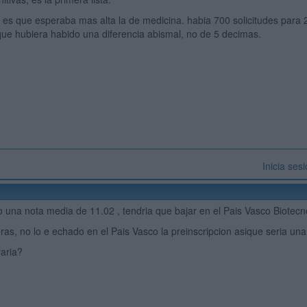
 es que esperaba mas alta la de medicina. habia 700 solicitudes para 2
ue hubiera habido una diferencia abismal, no de 5 decimas.
Inicia ses
 una nota media de 11.02 , tendria que bajar en el Pais Vasco Biotecn
as, no lo e echado en el Pais Vasco la preinscripcion asique seria una
raria?