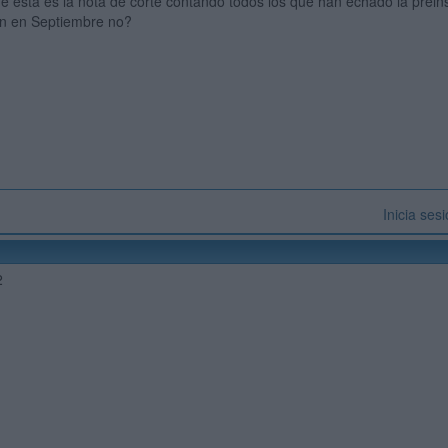
ue esta es la nota de corte contando todos los que han echado la preins
len en Septiembre no?
Inicia ses
2