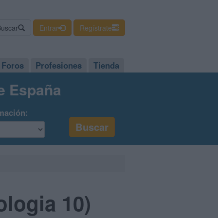
Buscar
Entrar
Regístrate
Foros
Profesiones
Tienda
de España
mación:
)
ologia 10)