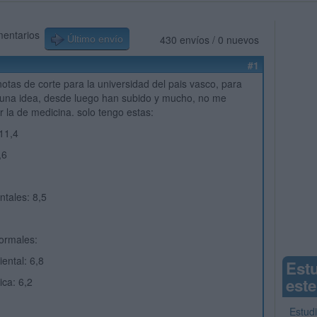
mentarios
430 envíos / 0 nuevos
Último envío
#1
notas de corte para la universidad del pais vasco, para
 una idea, desde luego han subido y mucho, no me
r la de medicina. solo tengo estas:
 11,4
,6
ntales: 8,5
ormales:
ental: 6,8
Est
este
ica: 6,2
Estudi