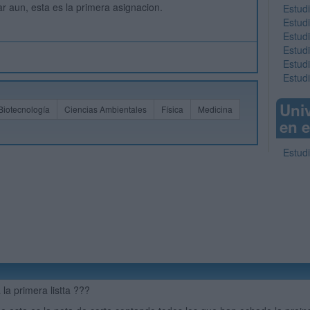
 aun, esta es la primera asignacion.
Estud
Estud
Estud
Estudi
Estud
Estud
Uni
Biotecnología
Ciencias Ambientales
Física
Medicina
en e
Estudi
 la primera listta ???