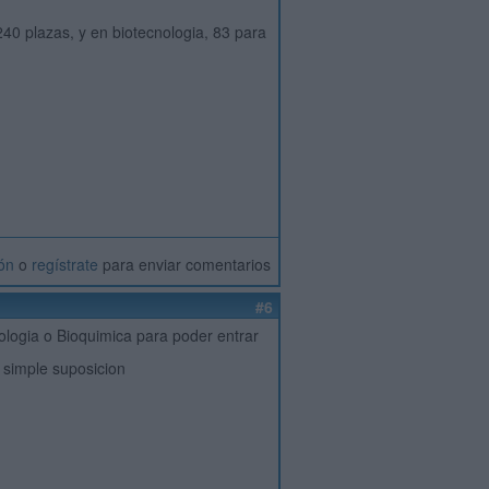
40 plazas, y en biotecnologia, 83 para
ión
o
regístrate
para enviar comentarios
#6
ologia o Bioquimica para poder entrar
 simple suposicion