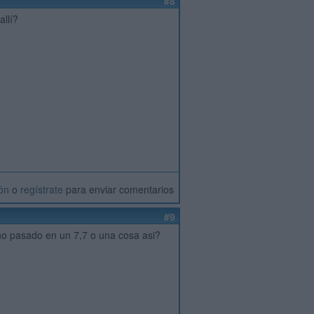
#8
llí?
ión
o
regístrate
para enviar comentarios
#9
año pasado en un 7,7 o una cosa asi?