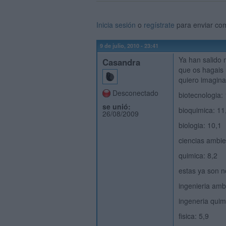
Inicia sesión
o
regístrate
para enviar co
9 de julio, 2010 - 23:41
Ya han salido 
Casandra
que os hagais
quiero imagina
Desconectado
biotecnologia:
se unió:
bioquimica: 11
26/08/2009
biologia: 10,1
ciencias ambie
quimica: 8,2
estas ya son n
ingenieria ambi
ingeneria quim
fisica: 5,9