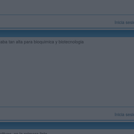
Inicia ses
aba tan alta para bioquimica y biotecnologia
Inicia ses
itivas, es la primera lista.