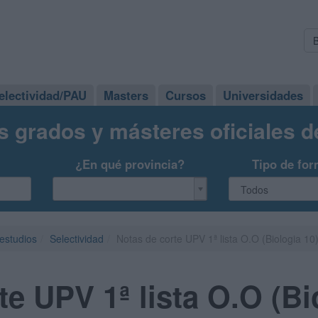
electividad/PAU
Masters
Cursos
Universidades
s grados y másteres oficiales 
¿En qué provincia?
Tipo de for
 estudios
Selectividad
Notas de corte UPV 1ª lista O.O (Biologia 10
te UPV 1ª lista O.O (Bi