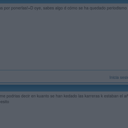
s por ponerlas!=D oye, sabes algo d cómo se ha quedado periodismo a
Inicia ses
 me podrias decir en kuanto se han kedado las karreras k estaban el 
esito