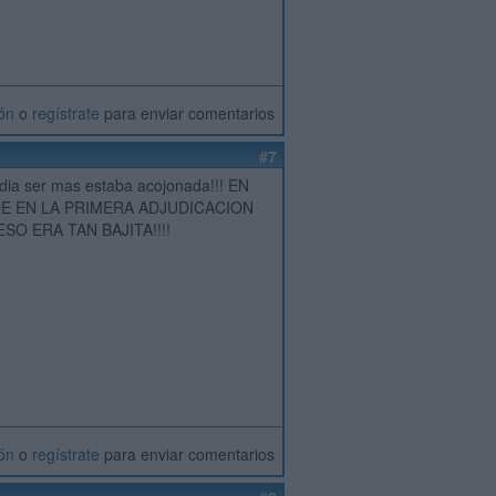
ión
o
regístrate
para enviar comentarios
#7
podia ser mas estaba acojonada!!! EN
E EN LA PRIMERA ADJUDICACION
O ERA TAN BAJITA!!!!
ión
o
regístrate
para enviar comentarios