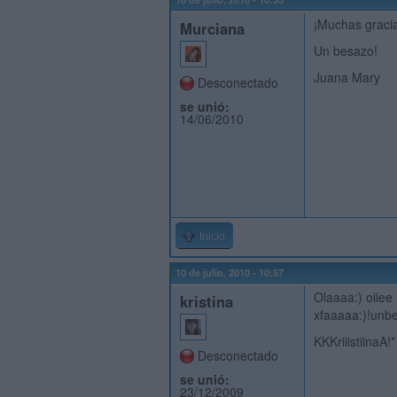
¡Muchas gracia
Murciana
Un besazo!
Juana Mary
Desconectado
se unió:
14/06/2010
Inicio
10 de julio, 2010 - 10:57
Olaaaa:) oiiee
kristina
xfaaaaa:)!unbe
KKKriiistiinaA!*
Desconectado
se unió:
23/12/2009