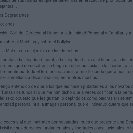
quéllos de sus familiares que se determina en el Auto, de prohibición de
ejantes...
tos Degradantes
acciones
ción Civil del Derecho al Honor, a la Intimidad Personal y Familiar, y a
a sobre el Mobbing y sobre el Bullying..
 la Mala fe en el ejercicio de los derechos..
ental a la integridad moral, a la integridad física, al honor, a la intimid
remos que de nosotros se tenga en el grupo social, a la libertad, a la 
ibremente por todo el territorio nacional, a residir donde queramos, a
 ser sometidos a discriminación, entre otros muchos.,.
tengo entendido de que a los que les hacen putadas es a los novatos d
 Tunas (los tunos sí que me han dicho que a veces cosifican a la peña,
el sexo opuesto que les gustan, o dejándolos como piedras sin sentimie
entidad personal ni a la imagen personal que el individuo quiere que se 
te coges y al que maltraten por novatadas, pues que presente una Dema
ial civil de sus derechos fundamentales y libertades constitucionales, o 