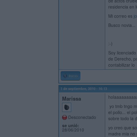
de actos cruel
residencia en 
Mi correo es
j
Busco novia...
:-)
Soy licenciado
de Derecho, po
contabilizar lo
Inicio
1 de septiembre, 2010 - 16:13
holaaaaaaaaaaa
Marissa
yo tmb tngo mi
el pollo... el 
Desconectado
sobre todo la 
se unió:
yo creo que sol
28/06/2010
madre mia no se