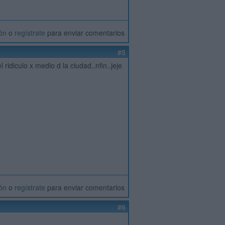
ión
o
regístrate
para enviar comentarios
#5
 ridiculo x medio d la ciudad..nfin..jeje
ión
o
regístrate
para enviar comentarios
#6