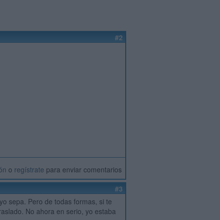
#2
ión
o
regístrate
para enviar comentarios
#3
yo sepa. Pero de todas formas, si te
traslado. No ahora en serio, yo estaba