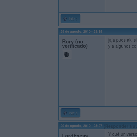
Inicio
29 de agosto, 2010 - 23:15
jaja pues aki s
Rory (no
verificado)
y a algunos c
Inicio
29 de agosto, 2010 - 23:27
(Responder a #
Y qué univers
LordExess