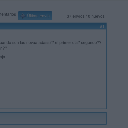
mentarios
37 envíos / 0 nuevos
Último envío
#1
cuando son las novaatadass?? el primer dia? segundo??
an??
aja