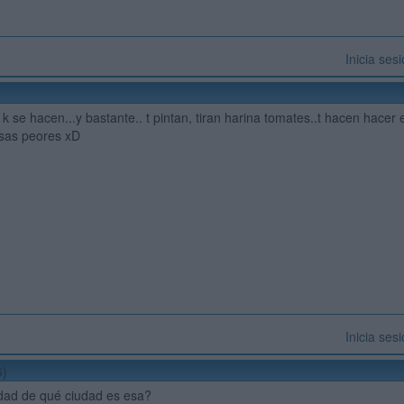
Inicia ses
i k se hacen...y bastante.. t pintan, tiran harina tomates..t hacen hacer el
osas peores xD
Inicia ses
5)
idad de qué ciudad es esa?