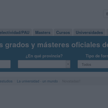
electividad/PAU
Masters
Cursos
Universidades
s grados y másteres oficiales 
¿En qué provincia?
Tipo de for
 estudios
La universidad - un mundo
Novatadas!!