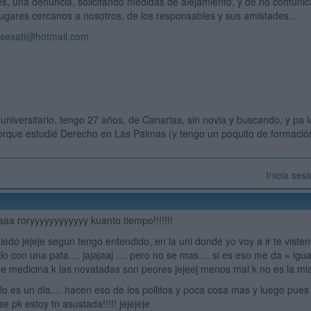
es, una denuncia, solicitando medidas de alejamiento, y de no comunica
lugares cercanos a nosotros, de los responsables y sus amistades...
osexati@hotmail.com
 universitario, tengo 27 años, de Canarias, sin novia y buscando, y pa
rque estudié Derecho en Las Palmas (y tengo un poquito de formación 
Inicia ses
a roryyyyyyyyyyyy kuanto tiempo!!!!!!!
edo jejeje segun tengo entendido, en la uni donde yo voy a ir te visten 
pollo con una pata.... jajajaaj .... pero no se mas.... si es eso me da = i
de medicina k las novatadas son peores jejeej menos mal k no es la mia.
o es un dia.... hacen eso de los pollitos y poca cosa mas y luego pues 
 pk estoy tn asustada!!!!! jejejeje