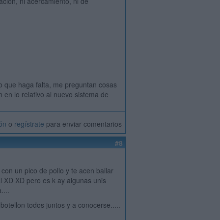
ción, ni acercamiento, ni de
 lo que haga falta, me preguntan cosas
en lo relativo al nuevo sistema de
ión
o
regístrate
para enviar comentarios
#8
con un pico de pollo y te acen bailar
gual XD XD pero es k ay algunas unis
...
botellon todos juntos y a conocerse.....