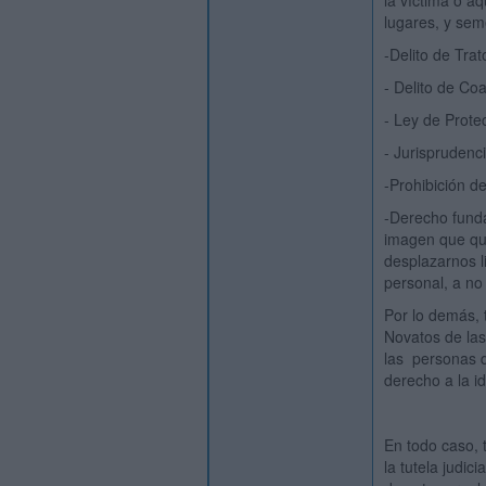
la víctima o a
lugares, y sem
-Delito de Tra
- Delito de Co
- Ley de Protec
- Jurisprudenci
-Prohibición de
-Derecho fundam
imagen que que
desplazarnos l
personal, a no
Por lo demás, 
Novatos de las
las personas d
derecho a la id
En todo caso, 
la tutela judic