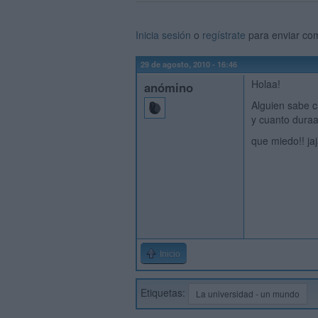
Inicia sesión
o
regístrate
para enviar co
29 de agosto, 2010 - 16:46
Holaa!
anómino
Alguien sabe 
y cuanto dura
que miedo!! jaj
Inicio
Etiquetas:
La universidad - un mundo