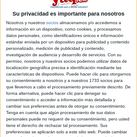
RachBourne
Desconectado
Su privacidad es importante para nosotros
Te aconsejo la Rey Juan Carlos, la UCM está un poco mal
valorada para esa carrera...
Nosotros y nuestros
socios
almacenamos y/o accedemos a
información en un dispositivo, como cookies, y procesamos
Y la Carlos III? no te gusta? es la mejor valorada aunque la
datos personales, como identificadores únicos e información
nota de corte es alta
estándar enviada por un dispositivo para publicidad y contenido
personalizado, medición de publicidad y contenido,
Inicio
Inicia sesión
o
regístrate
para enviar comentarios
investigación de audiencia y desarrollo de servicios.
Con su
permiso, nosotros y nuestros socios podemos utilizar datos de
24 de abril, 2010 - 22:38
#10
localización geográfica precisa e identificación mediante las
selser
Desconectado
características de dispositivos. Puede hacer clic para otorgarnos
su consentimiento a nosotros y a nuestros 1733 socios para
Yo estaba pensando en ir a la complutense porque la nota de
que llevemos a cabo el procesamiento previamente descrito. De
acceso es bastante menor, ya que, en se ofertan creo que
forma alternativa, puede hacer clic para denegar su
unas 700 plazas cada curso y en las demas pues como 100
consentimiento o acceder a información más detallada y
mas o menos. Pero he leido opiniones un poco malas
cambiar sus preferencias antes de otorgar su consentimiento.
respecto a la complutense entonces nose que hacer si
Tenga en cuenta que algún procesamiento de sus datos
decidirme entre la complutense o las demas. Si alguien ha
personales puede no requerir de su consentimiento, pero usted
esta estudiando en la complutense, para que de su opinion
tiene el derecho de rechazar tal procesamiento. Sus
de como son las clases y tal...
preferencias se aplicarán solo a este sitio web. Puede cambiar