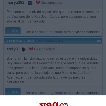
marya292
Desconectado
Por cierto se me olvidó especificar que me referia al campues
de Vicalvaro de la Rey Juan Carlos, pero supongo que será
similar al de Fuenlabrada.
Inicio
Inicia sesión
o
regístrate
para enviar comentarios
12 de abril, 2010 - 21:35
(Responder a #7)
#8
stefy3
Desconectado
Bueno, similar, similar...no lo se! yo estudio en la universidad
Rey Juan Carlos en Fuenlabrada y la verdad que es bastante
más grande que la de Vicálvaro, aunque tampoco se queda
corta, pero bueno, la ventaja es que Madrid está al lado!!
Además, en Fuenlabrada está la una de las mejores
bibiliotecas!
Inicio
Inicia sesión
o
regístrate
para enviar comentarios
23 de abril, 2010 - 20:13
#9