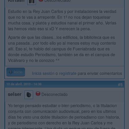
Estudio en la Rey Juan Carlos y por instalaciones la verdad
que no te vas a arrepentir. En 1º no nos dejan toquetear
mucha cosa, y platós y estudios nanai el primer año. Verlas
las hemos visto eso si xD Y merecen la pena.
Aparte de que las clases...los edificios, la biblioteca que es
una pasada...por todo ello yo al menos estoy muy contento
allí. Eso sí, te hablo del campus de Fuenlabrada que es
donde estudio Periodismo, también se da en el campus de
Vicálvaro y no le conozco ^^
Inicio
Inicia sesión
o
regístrate
para enviar comentarios
10 de abril, 2010 - 14:38
#5
selser
Desconectado
Yo tengo pensado estudiar o bien periodismo, o la titulacion
conjunta con comunicación audiovisual, pero en los ultimos
días he visto una doble titulacion de periosdismo con historia,
y de periodismo con derecho en la Rey Juan Carlos y me
parece interesante. Una duda yo esque yo soy de fuera de