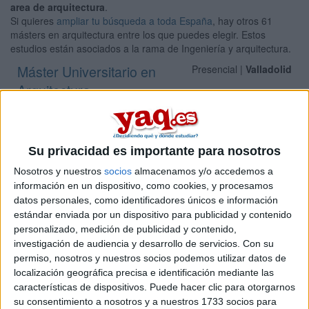
area de arquitectura
.
Si quieres
ampliar tu búsqueda a toda España
, hay otros 61
másters en arquitectura entre los que puedes elegir. Estos
estudios están asociados a la rama de Ingeniería y arquitectura.
Máster Universitario en
Presencial |
Valladolid
Arquitectura
UNIVERSIDAD DE VALLADOLID
(Universidad Pública)
Tipo:
Máster
Pídeles información ¡GRATIS!
Su privacidad es importante para nosotros
Nosotros y nuestros
socios
almacenamos y/o accedemos a
Máster Universitario en
Presencial |
Valladolid
información en un dispositivo, como cookies, y procesamos
datos personales, como identificadores únicos e información
Investigación e Innovación en Arquitectura.
estándar enviada por un dispositivo para publicidad y contenido
Intervención en el Patrimonio, Rehabilitación
personalizado, medición de publicidad y contenido,
y Regeneración
investigación de audiencia y desarrollo de servicios.
Con su
permiso, nosotros y nuestros socios podemos utilizar datos de
UNIVERSIDAD DE VALLADOLID
(Universidad Pública)
localización geográfica precisa e identificación mediante las
Tipo:
Máster
características de dispositivos. Puede hacer clic para otorgarnos
Pídeles información ¡GRATIS!
su consentimiento a nosotros y a nuestros 1733 socios para