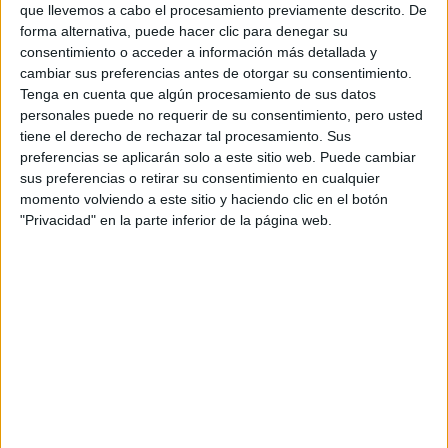
que llevemos a cabo el procesamiento previamente descrito. De
forma alternativa, puede hacer clic para denegar su
Seleccionar por provincia
consentimiento o acceder a información más detallada y
cambiar sus preferencias antes de otorgar su consentimiento.
Alicante
(1)
Tenga en cuenta que algún procesamiento de sus datos
Almería
(1)
personales puede no requerir de su consentimiento, pero usted
Barcelona
(6)
tiene el derecho de rechazar tal procesamiento. Sus
Badajoz
(1)
preferencias se aplicarán solo a este sitio web. Puede cambiar
A Coruña
(2)
sus preferencias o retirar su consentimiento en cualquier
Cáceres
(1)
momento volviendo a este sitio y haciendo clic en el botón
Córdoba
(1)
"Privacidad" en la parte inferior de la página web.
Cantabria
(2)
Granada
(3)
Girona
(1)
Guipúzcoa
(1)
Madrid
(17)
Málaga
(3)
Murcia
(3)
Navarra
(4)
La Rioja
(1)
Santa Cruz de Tenerife
(2)
Sevilla
(4)