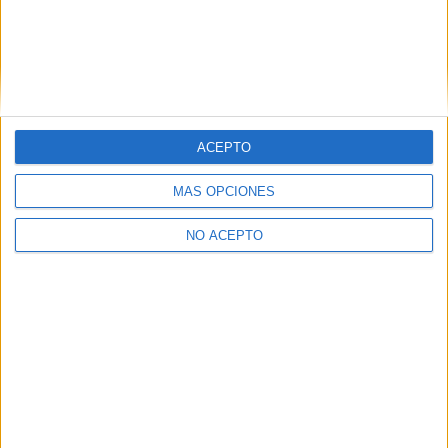
Valencia
(4)
Valladolid
(2)
Vizcaya
(1)
Zaragoza
(1)
ACEPTO
MÁS OPCIONES
NO ACEPTO
Quiénes somos
|
Contactar
|
Anúnciate
Aviso legal
|
Politica de privacidad
|
Condiciones generales
|
Política
de cookies
© 2003-2026
Compás Mediterráneo S.L.
- Diego de León 47 - 28006
Madrid [ESPAÑA] - Tel. +34 91 593 2767