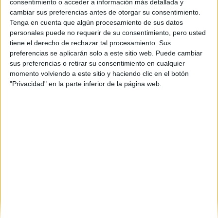
consentimiento o acceder a información más detallada y
A Coruña
(1)
cambiar sus preferencias antes de otorgar su consentimiento.
Córdoba
(1)
Tenga en cuenta que algún procesamiento de sus datos
Cantabria
(1)
Cádiz
(1)
personales puede no requerir de su consentimiento, pero usted
Granada
(2)
tiene el derecho de rechazar tal procesamiento. Sus
Girona
(1)
preferencias se aplicarán solo a este sitio web. Puede cambiar
Illes Balears
(1)
sus preferencias o retirar su consentimiento en cualquier
León
(4)
momento volviendo a este sitio y haciendo clic en el botón
Lleida
(1)
"Privacidad" en la parte inferior de la página web.
Madrid
(7)
Murcia
(2)
Navarra
(1)
Santa Cruz de Tenerife
(1)
Sevilla
(1)
Valencia
(4)
Valladolid
(1)
Vizcaya
(2)
Zaragoza
(1)