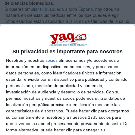
de ciencias biomédicas
.
Si quieres
ampliar tu búsqueda a toda España
, hay otros 46
másters en ciencias biomédicas entre los que puedes elegir.
Estos estudios están asociados a la rama de Ciencias de la salud.
Máster Universitario en
Presencial |
Valladolid
Investigación Biomédica
UNIVERSIDAD DE VALLADOLID
(Universidad Pública)
Su privacidad es importante para nosotros
Tipo:
Máster
Nosotros y nuestros
socios
almacenamos y/o accedemos a
Pídeles información ¡GRATIS!
información en un dispositivo, como cookies, y procesamos
datos personales, como identificadores únicos e información
estándar enviada por un dispositivo para publicidad y contenido
Seleccionar por provincia
personalizado, medición de publicidad y contenido,
investigación de audiencia y desarrollo de servicios.
Con su
Albacete
(1)
permiso, nosotros y nuestros socios podemos utilizar datos de
Alicante
(1)
localización geográfica precisa e identificación mediante las
Almería
(2)
características de dispositivos. Puede hacer clic para otorgarnos
Asturias
(1)
su consentimiento a nosotros y a nuestros 1733 socios para
Barcelona
(6)
que llevemos a cabo el procesamiento previamente descrito. De
Badajoz
(1)
forma alternativa, puede hacer clic para denegar su
Burgos
(1)