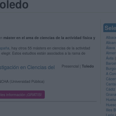
Toledo
Sele
Albac
un
máster en el area de ciencias de la actividad física y
Alican
Álava
España
, hay otros 55 másters en ciencias de la actividad
Almer
s elegir. Estos estudios están asociados a la rama de
Ávila
(
Barce
stigación en Ciencias del
Presencial |
Toledo
Burgo
A Cor
Cácer
ANCHA
(Universidad Pública)
Canta
Cádiz
Gran
les información ¡GRATIS!
Huelv
Hues
Illes 
León