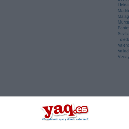
Lleida
Madri
Mála
Murci
Ponte
Sevill
Toled
Valen
Vallad
Vizca