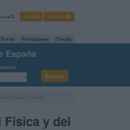
Buscar
Entrar
Regístrate
Foros
Profesiones
Tienda
de España
mación:
 y del Deporte en Toledo
 Física y del