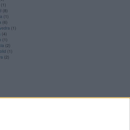
(1)
d
(8)
ga
(1)
a
(6)
vedra
(1)
a
(4)
o
(1)
cia
(2)
olid
(1)
ya
(2)