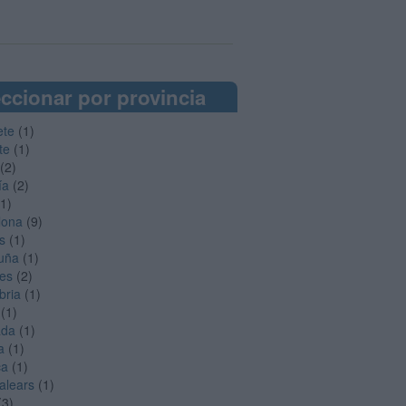
ccionar por provincia
ete
(1)
te
(1)
(2)
ía
(2)
1)
lona
(9)
s
(1)
uña
(1)
es
(2)
bria
(1)
(1)
ada
(1)
a
(1)
ca
(1)
Balears
(1)
(3)