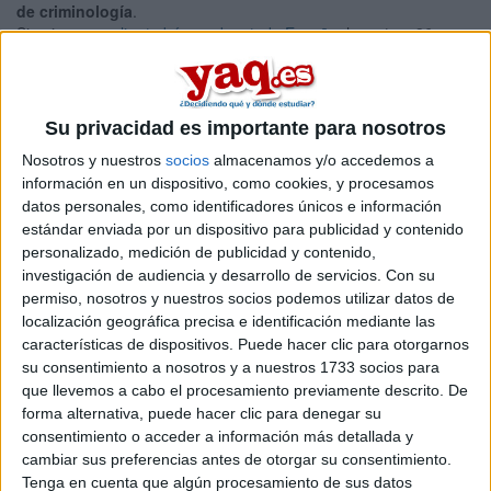
de criminología
.
Si quieres
ampliar tu búsqueda a toda España
, hay otros 36
másters en criminología entre los que puedes elegir. Estos
estudios están asociados a la rama de Ciencias sociales y
jurídicas.
Su privacidad es importante para nosotros
Máster Universitario en
Presencial |
Salamanca
Seguridad y Función Policial
Nosotros y nuestros
socios
almacenamos y/o accedemos a
información en un dispositivo, como cookies, y procesamos
UNIVERSIDAD DE SALAMANCA
(Universidad Pública)
datos personales, como identificadores únicos e información
Tipo:
Máster
estándar enviada por un dispositivo para publicidad y contenido
Pídeles información ¡GRATIS!
personalizado, medición de publicidad y contenido,
investigación de audiencia y desarrollo de servicios.
Con su
permiso, nosotros y nuestros socios podemos utilizar datos de
Seleccionar por provincia
localización geográfica precisa e identificación mediante las
características de dispositivos. Puede hacer clic para otorgarnos
Albacete
(2)
su consentimiento a nosotros y a nuestros 1733 socios para
Alicante
(3)
que llevemos a cabo el procesamiento previamente descrito. De
Álava
(1)
forma alternativa, puede hacer clic para denegar su
Ávila
(1)
consentimiento o acceder a información más detallada y
Barcelona
(7)
cambiar sus preferencias antes de otorgar su consentimiento.
Cádiz
(1)
Tenga en cuenta que algún procesamiento de sus datos