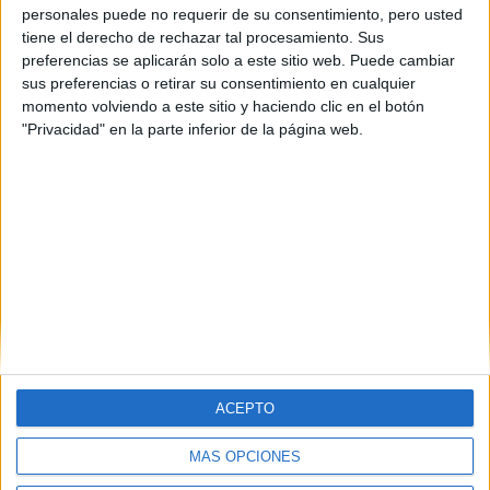
Granada
(2)
personales puede no requerir de su consentimiento, pero usted
Girona
(1)
tiene el derecho de rechazar tal procesamiento. Sus
Madrid
(9)
preferencias se aplicarán solo a este sitio web. Puede cambiar
Málaga
(1)
sus preferencias o retirar su consentimiento en cualquier
Murcia
(3)
momento volviendo a este sitio y haciendo clic en el botón
La Rioja
(2)
"Privacidad" en la parte inferior de la página web.
Salamanca
(1)
Sevilla
(1)
Valencia
(2)
ACEPTO
MÁS OPCIONES