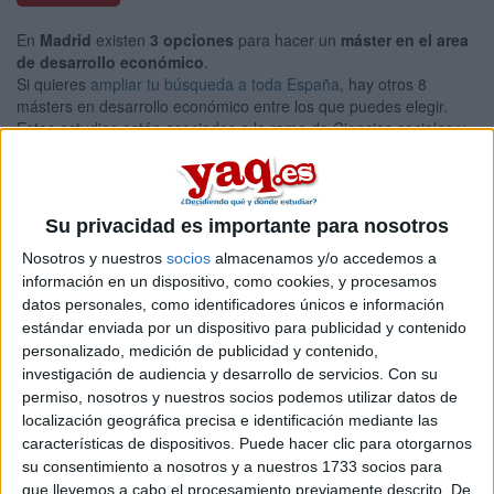
En
Madrid
existen
3 opciones
para hacer un
máster en el area
de desarrollo económico
.
Si quieres
ampliar tu búsqueda a toda España
, hay otros 8
másters en desarrollo económico entre los que puedes elegir.
Estos estudios están asociados a la rama de Ciencias sociales y
jurídicas.
Máster Universitario en
Presencial |
Madrid
Desarrollo Económico y Políticas Públicas
Su privacidad es importante para nosotros
UNIVERSIDAD AUTóNOMA DE MADRID
(Universidad Pública)
Nosotros y nuestros
socios
almacenamos y/o accedemos a
Tipo:
Máster
información en un dispositivo, como cookies, y procesamos
Pídeles información ¡GRATIS!
datos personales, como identificadores únicos e información
estándar enviada por un dispositivo para publicidad y contenido
personalizado, medición de publicidad y contenido,
Máster Universitario en
Presencial |
Madrid
investigación de audiencia y desarrollo de servicios.
Con su
Desarrollo y Crecimiento Económico /
permiso, nosotros y nuestros socios podemos utilizar datos de
localización geográfica precisa e identificación mediante las
Economic Development and Growth
características de dispositivos. Puede hacer clic para otorgarnos
UNIVERSIDAD CARLOS III DE MADRID
(Universidad Pública)
su consentimiento a nosotros y a nuestros 1733 socios para
Tipo:
Máster
que llevemos a cabo el procesamiento previamente descrito. De