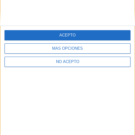
La Rioja
(1)
ACEPTO
MÁS OPCIONES
NO ACEPTO
Quiénes somos
|
Contactar
|
Anúnciate
Aviso legal
|
Politica de privacidad
|
Condiciones generales
|
Política
de cookies
© 2003-2026
Compás Mediterráneo S.L.
- Diego de León 47 - 28006
Madrid [ESPAÑA] - Tel. +34 91 593 2767