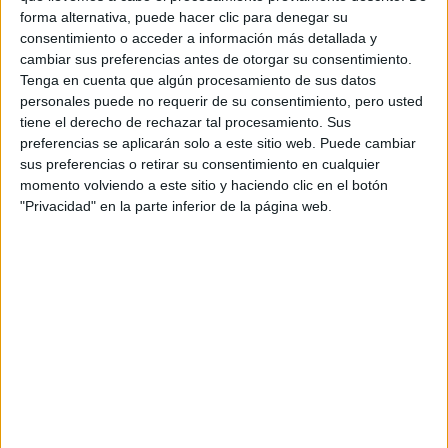
forma alternativa, puede hacer clic para denegar su
Pídeles información ¡GRATIS!
consentimiento o acceder a información más detallada y
cambiar sus preferencias antes de otorgar su consentimiento.
Máster Universitario en
Presencial |
Madrid
Tenga en cuenta que algún procesamiento de sus datos
personales puede no requerir de su consentimiento, pero usted
Planificación de Proyectos de Desarrollo
tiene el derecho de rechazar tal procesamiento. Sus
Rural y Gestión Sostenible
preferencias se aplicarán solo a este sitio web. Puede cambiar
UNIVERSIDAD POLITéCNICA DE MADRID
(Universidad
sus preferencias o retirar su consentimiento en cualquier
Pública)
momento volviendo a este sitio y haciendo clic en el botón
Tipo:
Máster
"Privacidad" en la parte inferior de la página web.
Pídeles información ¡GRATIS!
Seleccionar por provincia
Albacete
(1)
Barcelona
(3)
A Coruña
(1)
Madrid
(3)
Málaga
(1)
Murcia
(1)