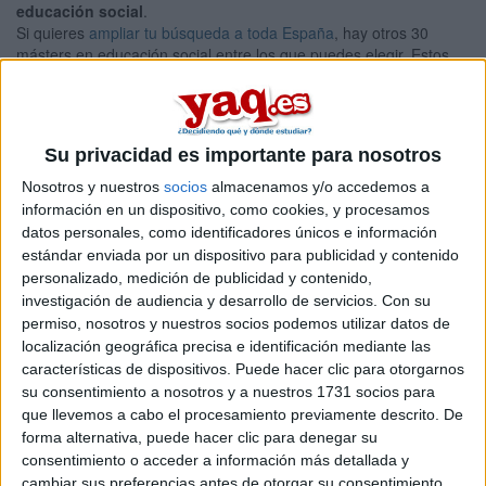
educación social
.
Si quieres
ampliar tu búsqueda a toda España
, hay otros 30
másters en educación social entre los que puedes elegir. Estos
estudios están asociados a la rama de Ciencias sociales y
jurídicas.
Máster Universitario en
Presencial |
Girona
Su privacidad es importante para nosotros
Atención a la Diversidad en una Educación
Inclusiva
Nosotros y nuestros
socios
almacenamos y/o accedemos a
información en un dispositivo, como cookies, y procesamos
UNIVERSITAT DE GIRONA
(Universidad Pública)
datos personales, como identificadores únicos e información
Tipo:
Máster
estándar enviada por un dispositivo para publicidad y contenido
Pídeles información ¡GRATIS!
personalizado, medición de publicidad y contenido,
investigación de audiencia y desarrollo de servicios.
Con su
permiso, nosotros y nuestros socios podemos utilizar datos de
Seleccionar por provincia
localización geográfica precisa e identificación mediante las
características de dispositivos. Puede hacer clic para otorgarnos
su consentimiento a nosotros y a nuestros 1731 socios para
Almería
(1)
Asturias
(1)
que llevemos a cabo el procesamiento previamente descrito. De
Barcelona
(5)
forma alternativa, puede hacer clic para denegar su
Burgos
(1)
consentimiento o acceder a información más detallada y
A Coruña
(1)
cambiar sus preferencias antes de otorgar su consentimiento.