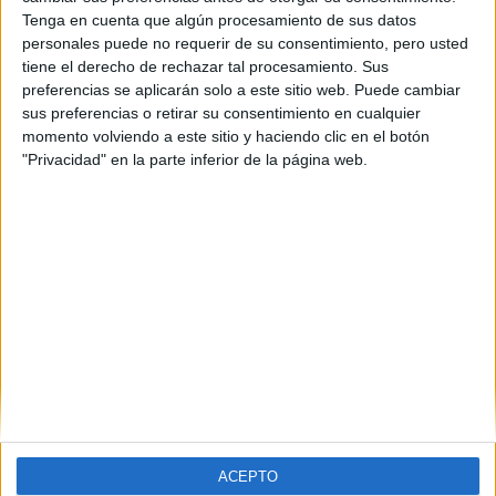
Córdoba
(1)
Tenga en cuenta que algún procesamiento de sus datos
Granada
(2)
personales puede no requerir de su consentimiento, pero usted
Girona
(1)
tiene el derecho de rechazar tal procesamiento. Sus
Illes Balears
(1)
preferencias se aplicarán solo a este sitio web. Puede cambiar
Lleida
(1)
sus preferencias o retirar su consentimiento en cualquier
Madrid
(8)
momento volviendo a este sitio y haciendo clic en el botón
Ourense
(1)
"Privacidad" en la parte inferior de la página web.
Pontevedra
(1)
Sevilla
(1)
Tarragona
(2)
Valencia
(1)
Valladolid
(1)
Vizcaya
(1)
ACEPTO