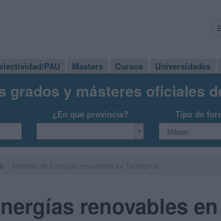
electividad/PAU
Masters
Cursos
Universidades
s grados y másteres oficiales 
¿En qué provincia?
Tipo de for
es
Másters de Energías renovables en Tarragona
nergías renovables en