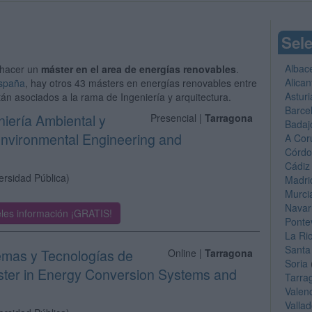
Sele
Albac
hacer un
máster en el area de energías renovables
.
Alican
España
, hay otros 43 másters en energías renovables entre
Asturi
tán asociados a la rama de Ingeniería y arquitectura.
Barce
niería Ambiental y
Presencial |
Tarragona
Badaj
 Environmental Engineering and
A Cor
Córd
Cádiz
ersidad Pública)
Madri
Murci
Navar
les información ¡GRATIS!
Ponte
La Ri
Santa
temas y Tecnologías de
Online |
Tarragona
Soria
ster in Energy Conversion Systems and
Tarra
Valen
Vallad