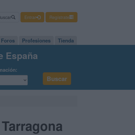
Buscar
Entrar
Regístrate
Foros
Profesiones
Tienda
de España
mación:
 Tarragona