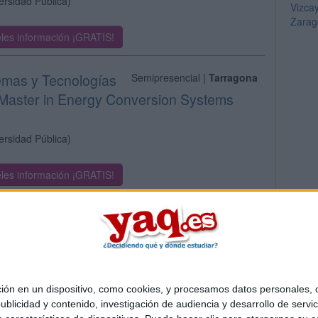
ersidad Pública)
Vizca
Zarag
les información ¡GRATIS!
temas y Tecnologías
Semipresencial |
Tarragona
 Master in Energy Conversion Systems
ersidad Pública)
les información ¡GRATIS!
 en un dispositivo, como cookies, y procesamos datos personales, co
Quiénes somos
|
Contactar
|
Anúnciate
blicidad y contenido, investigación de audiencia y desarrollo de servic
o legal
|
Politica de privacidad
|
Condiciones generales
|
Política de co