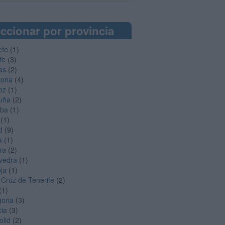
ccionar por provincia
ete
(1)
te
(3)
as
(2)
lona
(4)
oz
(1)
uña
(2)
oba
(1)
(1)
d
(9)
a
(1)
ra
(2)
vedra
(1)
oja
(1)
 Cruz de Tenerife
(2)
(1)
gona
(3)
cia
(3)
olid
(2)