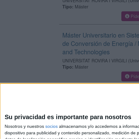
UNIVERSITAT ROVIRA I VIRGILI
(Univ
Tipo:
Máster
Píde
Máster Universitario en Sis
de Conversión de Energía /
and Technologies
UNIVERSITAT ROVIRA I VIRGILI
(Univ
Tipo:
Máster
Píde
Su privacidad es importante para nosotros
Nosotros y nuestros
socios
almacenamos y/o accedemos a información
dispositivo para publicidad y contenido personalizado, medición de pu
Avis