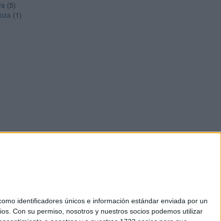
ya
(5)
oza
(1)
mo identificadores únicos e información estándar enviada por un
ios.
Con su permiso, nosotros y nuestros socios podemos utilizar
okies