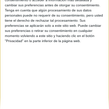
cambiar sus preferencias antes de otorgar su consentimiento.
Alicante
(1)
Tenga en cuenta que algún procesamiento de sus datos
Asturias
(1)
personales puede no requerir de su consentimiento, pero usted
Barcelona
(3)
tiene el derecho de rechazar tal procesamiento. Sus
A Coruña
(2)
preferencias se aplicarán solo a este sitio web. Puede cambiar
Ciudad Real
(1)
sus preferencias o retirar su consentimiento en cualquier
Granada
(2)
momento volviendo a este sitio y haciendo clic en el botón
Madrid
(6)
"Privacidad" en la parte inferior de la página web.
Murcia
(1)
Navarra
(1)
Pontevedra
(1)
La Rioja
(1)
Santa Cruz de Tenerife
(1)
Salamanca
(1)
Valencia
(2)
Vizcaya
(1)
Zaragoza
(1)