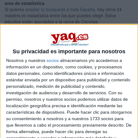
area de estadística
.
Si quieres
ampliar tu búsqueda a toda España
, hay otros 24
másters en estadística entre los que puedes elegir. Estos
estudios están asociados a la rama de Ciencias.
Máster Universitario en
Online |
Granada
Estadística Aplicada
UNIVERSIDAD DE GRANADA
(Universidad Pública)
Su privacidad es importante para nosotros
Tipo:
Máster
Nosotros y nuestros
socios
almacenamos y/o accedemos a
Pídeles información ¡GRATIS!
información en un dispositivo, como cookies, y procesamos
datos personales, como identificadores únicos e información
estándar enviada por un dispositivo para publicidad y contenido
Máster Universitario en Técnicas
Online |
Granada
personalizado, medición de publicidad y contenido,
Cuantitativas en Gestión Empresarial
investigación de audiencia y desarrollo de servicios.
Con su
permiso, nosotros y nuestros socios podemos utilizar datos de
UNIVERSIDAD DE GRANADA
(Universidad Pública)
localización geográfica precisa e identificación mediante las
Tipo:
Máster
características de dispositivos. Puede hacer clic para otorgarnos
Pídeles información ¡GRATIS!
su consentimiento a nosotros y a nuestros 1733 socios para
que llevemos a cabo el procesamiento previamente descrito. De
forma alternativa, puede hacer clic para denegar su
Seleccionar por provincia
consentimiento o acceder a información más detallada y