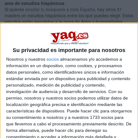
area de estudios hispánicos
.
Si quieres
ampliar tu búsqueda a toda España
, hay otros 37
másters en estudios hispánicos entre los que puedes elegir. Estos
estudios están asociados a la rama de Artes y humanidades.
Máster Universitario en Culturas
Online |
Granada
Árabe y Hebrea: Al-Andalus y Mundo Árabe
Contemporáneo
Su privacidad es importante para nosotros
UNIVERSIDAD DE GRANADA
(Universidad Pública)
Nosotros y nuestros
socios
almacenamos y/o accedemos a
Tipo:
Máster
información en un dispositivo, como cookies, y procesamos
datos personales, como identificadores únicos e información
Pídeles información ¡GRATIS!
estándar enviada por un dispositivo para publicidad y contenido
personalizado, medición de publicidad y contenido,
Máster Universitario en
Presencial |
Granada
investigación de audiencia y desarrollo de servicios.
Con su
permiso, nosotros y nuestros socios podemos utilizar datos de
Estudios Superiores de Lengua Española
localización geográfica precisa e identificación mediante las
UNIVERSIDAD DE GRANADA
(Universidad Pública)
características de dispositivos. Puede hacer clic para otorgarnos
Tipo:
Máster
su consentimiento a nosotros y a nuestros 1733 socios para
que llevemos a cabo el procesamiento previamente descrito. De
Pídeles información ¡GRATIS!
forma alternativa, puede hacer clic para denegar su
consentimiento o acceder a información más detallada y