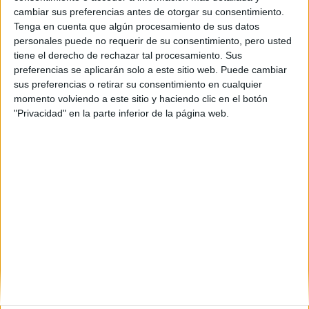
cambiar sus preferencias antes de otorgar su consentimiento.
Seleccionar por provincia
Tenga en cuenta que algún procesamiento de sus datos
personales puede no requerir de su consentimiento, pero usted
Alicante
(1)
tiene el derecho de rechazar tal procesamiento. Sus
Asturias
(1)
Barcelona
(5)
preferencias se aplicarán solo a este sitio web. Puede cambiar
Cádiz
(1)
sus preferencias o retirar su consentimiento en cualquier
Granada
(2)
momento volviendo a este sitio y haciendo clic en el botón
León
(1)
"Privacidad" en la parte inferior de la página web.
Madrid
(17)
Málaga
(2)
Murcia
(1)
Salamanca
(3)
Sevilla
(1)
Valencia
(1)
Valladolid
(2)
Zaragoza
(1)