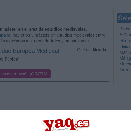
Sele
Barce
un
máster en el area de estudios medievales
.
A Cor
España
, hay otros 9 másters en estudios medievales entre
Giron
stán asociados a la rama de Artes y humanidades.
Lleida
ntidad Europea Medieval
Online |
Murcia
Madri
Mála
ad Pública)
Murci
Tarra
les información ¡GRATIS!