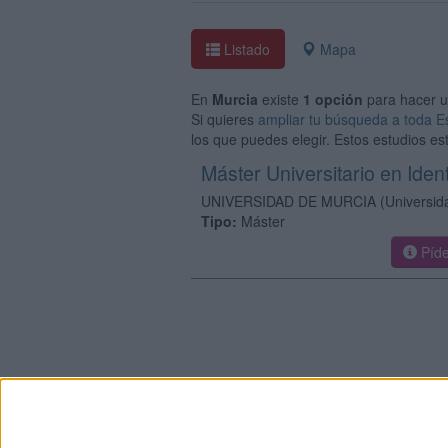
Listado
Mapa
En
Murcia
existe
1 opción
para hacer 
Si quieres
ampliar tu búsqueda a toda 
los que puedes elegir. Estos estudios e
Máster Universitario en Ide
UNIVERSIDAD DE MURCIA
(Universid
Tipo:
Máster
Píde