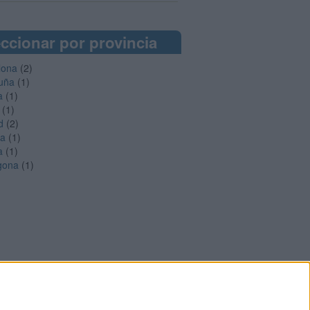
ccionar por provincia
lona
(2)
uña
(1)
a
(1)
(1)
d
(2)
ga
(1)
a
(1)
gona
(1)