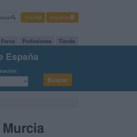
Buscar
Entrar
Regístrate
Foros
Profesiones
Tienda
de España
mación:
 Murcia