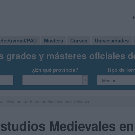
electividad/PAU
Masters
Cursos
Universidades
s grados y másteres oficiales 
¿En qué provincia?
Tipo de for
s
Másters de Estudios Medievales en Murcia
studios Medievales en