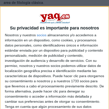
area de filología clásica
.
Si quieres
ampliar tu búsqueda a toda España
, hay otros 9
másters en filología clásica entre los que puedes elegir. Estos
estudios están asociados a la rama de Artes y humanidades.
Máster Universitario en
Semipresencial |
Salamanca
Su privacidad es importante para nosotros
Patrimonio Textual y Humanidades Digitales
Nosotros y nuestros
socios
almacenamos y/o accedemos a
UNIVERSIDAD DE SALAMANCA
(Universidad Pública)
información en un dispositivo, como cookies, y procesamos
Tipo:
Máster
datos personales, como identificadores únicos e información
estándar enviada por un dispositivo para publicidad y contenido
Pídeles información ¡GRATIS!
personalizado, medición de publicidad y contenido,
investigación de audiencia y desarrollo de servicios.
Con su
Máster Universitario en
Presencial |
Salamanca
permiso, nosotros y nuestros socios podemos utilizar datos de
localización geográfica precisa e identificación mediante las
Textos de la Antigüedad Clásica y su
características de dispositivos. Puede hacer clic para otorgarnos
Pervivencia
su consentimiento a nosotros y a nuestros 1733 socios para
UNIVERSIDAD DE SALAMANCA
(Universidad Pública)
que llevemos a cabo el procesamiento previamente descrito. De
Tipo:
Máster
forma alternativa, puede hacer clic para denegar su
consentimiento o acceder a información más detallada y
Pídeles información ¡GRATIS!
cambiar sus preferencias antes de otorgar su consentimiento.
Tenga en cuenta que algún procesamiento de sus datos