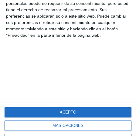
personales puede no requerir de su consentimiento, pero usted
Seleccionar por provincia
tiene el derecho de rechazar tal procesamiento. Sus
preferencias se aplicarán solo a este sitio web. Puede cambiar
Barcelona
(1)
sus preferencias o retirar su consentimiento en cualquier
Granada
(1)
momento volviendo a este sitio y haciendo clic en el botón
Madrid
(5)
"Privacidad" en la parte inferior de la página web.
Málaga
(1)
Salamanca
(2)
Valladolid
(1)
ACEPTO
MÁS OPCIONES