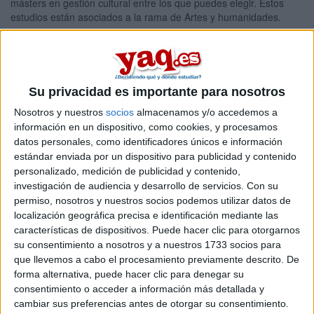
másters en gestión cultural entre los que puedes elegir. Estos
estudios están asociados a la rama de Artes y humanidades.
Máster Universitario en Educación
Online |
Murcia
y Museos: Patrimonio, Identidad y Mediación
Cultural
Su privacidad es importante para nosotros
UNIVERSIDAD DE MURCIA
(Universidad Pública)
Tipo:
Máster
Nosotros y nuestros
socios
almacenamos y/o accedemos a
información en un dispositivo, como cookies, y procesamos
Pídeles información ¡GRATIS!
datos personales, como identificadores únicos e información
estándar enviada por un dispositivo para publicidad y contenido
personalizado, medición de publicidad y contenido,
Máster Universitario en
Presencial |
Murcia
investigación de audiencia y desarrollo de servicios.
Con su
Producción y Gestión Artística
permiso, nosotros y nuestros socios podemos utilizar datos de
UNIVERSIDAD DE MURCIA
(Universidad Pública)
localización geográfica precisa e identificación mediante las
Tipo:
Máster
características de dispositivos. Puede hacer clic para otorgarnos
su consentimiento a nosotros y a nuestros 1733 socios para
Pídeles información ¡GRATIS!
que llevemos a cabo el procesamiento previamente descrito. De
forma alternativa, puede hacer clic para denegar su
consentimiento o acceder a información más detallada y
Seleccionar por provincia
cambiar sus preferencias antes de otorgar su consentimiento.