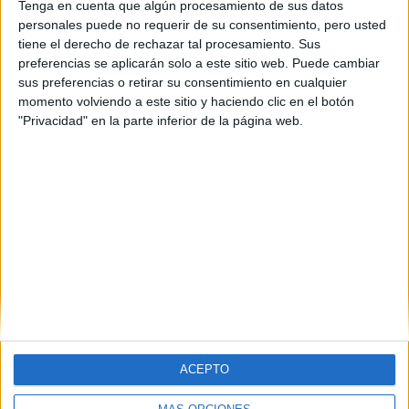
Tenga en cuenta que algún procesamiento de sus datos
Barcelona
(5)
personales puede no requerir de su consentimiento, pero usted
Cuenca
(1)
tiene el derecho de rechazar tal procesamiento. Sus
Girona
(1)
preferencias se aplicarán solo a este sitio web. Puede cambiar
Lugo
(1)
sus preferencias o retirar su consentimiento en cualquier
Madrid
(5)
momento volviendo a este sitio y haciendo clic en el botón
Murcia
(2)
"Privacidad" en la parte inferior de la página web.
La Rioja
(1)
Santa Cruz de Tenerife
(1)
Sevilla
(1)
Valencia
(2)
Valladolid
(2)
ACEPTO