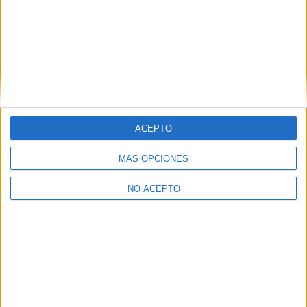
Alicante
(1)
Asturias
(1)
Ávila
(1)
Barcelona
(3)
Badajoz
(1)
Burgos
(1)
A Coruña
(1)
Cantabria
(1)
Guipúzcoa
(2)
Lugo
(1)
ACEPTO
Madrid
(1)
Murcia
(3)
MÁS OPCIONES
Navarra
(1)
Pontevedra
(2)
NO ACEPTO
La Rioja
(6)
Santa Cruz de Tenerife
(2)
Valencia
(3)
Valladolid
(1)
Vizcaya
(2)