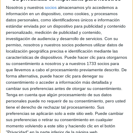
Pídeles información ¡GRATIS!
Nosotros y nuestros
socios
almacenamos y/o accedemos a
información en un dispositivo, como cookies, y procesamos
Máster Universitario en
Online |
La Rioja
datos personales, como identificadores únicos e información
estándar enviada por un dispositivo para publicidad y contenido
Transformación Digital a través de
personalizado, medición de publicidad y contenido,
Tecnologías Disruptivas
investigación de audiencia y desarrollo de servicios.
Con su
UNIVERSIDAD INTERNACIONAL DE
permiso, nosotros y nuestros socios podemos utilizar datos de
LA RIOJA
(Universidad Privada)
localización geográfica precisa e identificación mediante las
Tipo:
Máster
características de dispositivos. Puede hacer clic para otorgarnos
su consentimiento a nosotros y a nuestros 1733 socios para
Pídeles información ¡GRATIS!
que llevemos a cabo el procesamiento previamente descrito. De
forma alternativa, puede hacer clic para denegar su
consentimiento o acceder a información más detallada y
Máster Universitario en
Online |
La Rioja
cambiar sus preferencias antes de otorgar su consentimiento.
Transformación Digital en el Sector Público
Tenga en cuenta que algún procesamiento de sus datos
personales puede no requerir de su consentimiento, pero usted
UNIVERSIDAD INTERNACIONAL DE
tiene el derecho de rechazar tal procesamiento. Sus
LA RIOJA
(Universidad Privada)
preferencias se aplicarán solo a este sitio web. Puede cambiar
Tipo:
Máster
sus preferencias o retirar su consentimiento en cualquier
momento volviendo a este sitio y haciendo clic en el botón
Pídeles información ¡GRATIS!
"Privacidad" en la parte inferior de la página web.