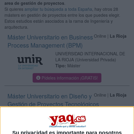
area de gestión de proyectos
.
Si quieres
ampliar tu búsqueda a toda España
, hay otros 28
másters en gestión de proyectos entre los que puedes elegir.
Estos estudios están asociados a la rama de Ingeniería y
arquitectura.
Máster Universitario en Business
Online |
La Rioja
Process Management (BPM)
UNIVERSIDAD INTERNACIONAL DE
LA RIOJA
(Universidad Privada)
Tipo:
Máster
Pídeles información ¡GRATIS!
Máster Universitario en Diseño y
Online |
La Rioja
Gestión de Proyectos Tecnológicos
UNIVERSIDAD INTERNACIONAL DE
LA RIOJA
(Universidad Privada)
Tipo:
Máster
Su privacidad es importante para nosotros