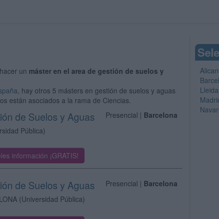
Sele
Alican
hacer un
máster en el area de gestión de suelos y
Barce
Lleida
España
, hay otros 5 másters en gestión de suelos y aguas
Madri
ios están asociados a la rama de Ciencias.
Navar
tión de Suelos y Aguas
Presencial |
Barcelona
rsidad Pública)
les información ¡GRATIS!
tión de Suelos y Aguas
Presencial |
Barcelona
ELONA
(Universidad Pública)