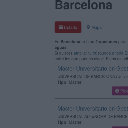
Barcelona
Listado
Mapa
En
Barcelona
existen
2 opciones
para 
aguas
.
Si quieres
ampliar tu búsqueda a toda 
entre los que puedes elegir. Estos estud
Máster Universitario en Ges
UNIVERSITAT DE BARCELONA
(Unive
Tipo:
Máster
Píde
Máster Universitario en Ges
UNIVERSITAT AUTòNOMA DE BARC
Tipo:
Máster