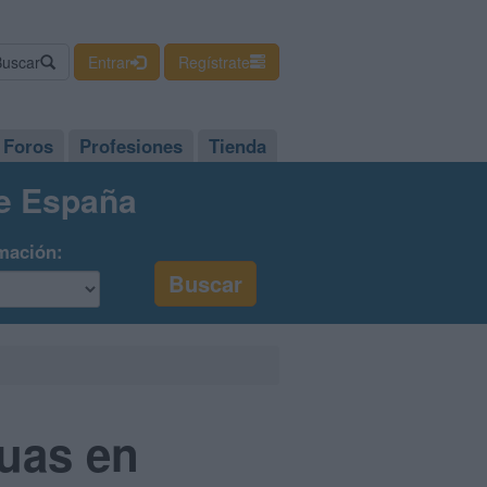
Buscar
Entrar
Regístrate
Foros
Profesiones
Tienda
de España
mación:
uas en