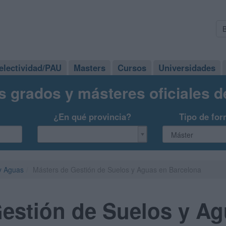
electividad/PAU
Masters
Cursos
Universidades
s grados y másteres oficiales 
¿En qué provincia?
Tipo de for
y Aguas
Másters de Gestión de Suelos y Aguas en Barcelona
estión de Suelos y Ag