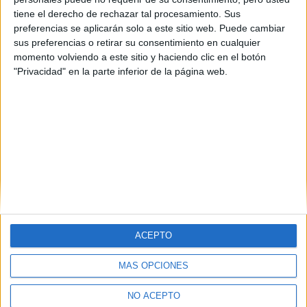
Ourense
(1)
tiene el derecho de rechazar tal procesamiento. Sus
Santa Cruz de Tenerife
(1)
Salamanca
(2)
preferencias se aplicarán solo a este sitio web. Puede cambiar
Sevilla
(1)
sus preferencias o retirar su consentimiento en cualquier
Valencia
(1)
momento volviendo a este sitio y haciendo clic en el botón
Vizcaya
(1)
"Privacidad" en la parte inferior de la página web.
Zaragoza
(1)
ACEPTO
MÁS OPCIONES
Quiénes somos
|
Contactar
|
Anúnciate
Aviso legal
|
Politica de privacidad
|
Condiciones generales
|
Política
NO ACEPTO