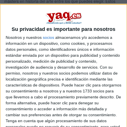
másters en historia del arte entre los que puedes elegir. Estos
estudios están asociados a la rama de Artes y humanidades.
Máster Universitario en Patrimonio
Online |
Huelva
Histórico y Cultural
Su privacidad es importante para nosotros
UNIVERSIDAD DE HUELVA
(Universidad Pública)
Tipo:
Máster
Nosotros y nuestros
socios
almacenamos y/o accedemos a
información en un dispositivo, como cookies, y procesamos
Pídeles información ¡GRATIS!
datos personales, como identificadores únicos e información
estándar enviada por un dispositivo para publicidad y contenido
personalizado, medición de publicidad y contenido,
Seleccionar por provincia
investigación de audiencia y desarrollo de servicios.
Con su
permiso, nosotros y nuestros socios podemos utilizar datos de
Asturias
(1)
localización geográfica precisa e identificación mediante las
Barcelona
(2)
características de dispositivos. Puede hacer clic para otorgarnos
Burgos
(1)
su consentimiento a nosotros y a nuestros 1733 socios para
Castellón
(1)
que llevemos a cabo el procesamiento previamente descrito. De
Granada
(1)
forma alternativa, puede hacer clic para denegar su
Huelva
(1)
consentimiento o acceder a información más detallada y
Madrid
(7)
cambiar sus preferencias antes de otorgar su consentimiento.
Murcia
(1)
Tenga en cuenta que algún procesamiento de sus datos
Navarra
(1)
personales puede no requerir de su consentimiento, pero usted