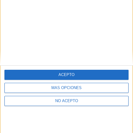
Huelva
(1)
León
(1)
Madrid
(16)
Málaga
(1)
Murcia
(1)
Navarra
(1)
Salamanca
(1)
Sevilla
(5)
Valencia
(4)
Valladolid
(1)
Vizcaya
(2)
Zaragoza
(2)
ACEPTO
MÁS OPCIONES
NO ACEPTO