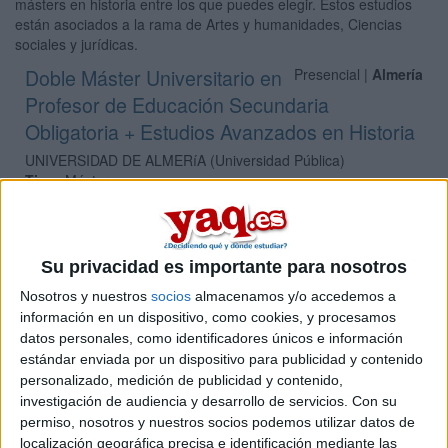
másters en historia entre los que puedes elegir. Estos estudios
están asociados a la rama de Artes y humanidades, Ciencias
sociales y jurídicas.
Doble Máster Universitario en
Presencial |
Almería
Profesor de Educación Secundaria
Obligatoria + Estudios Avanzados en Historia
UNIVERSIDAD DE ALMERíA
(Universidad Pública)
Tipo:
Máster
Pídeles información ¡GRATIS!
Máster Universitario en Análisis
Su privacidad es importante para nosotros
Online |
Almería
Histórico del Mundo Actual
Nosotros y nuestros
socios
almacenamos y/o accedemos a
información en un dispositivo, como cookies, y procesamos
UNIVERSIDAD DE ALMERíA
(Universidad Pública)
datos personales, como identificadores únicos e información
Tipo:
Máster
estándar enviada por un dispositivo para publicidad y contenido
Pídeles información ¡GRATIS!
personalizado, medición de publicidad y contenido,
investigación de audiencia y desarrollo de servicios.
Con su
permiso, nosotros y nuestros socios podemos utilizar datos de
Máster Universitario en
Presencial |
Almería
localización geográfica precisa e identificación mediante las