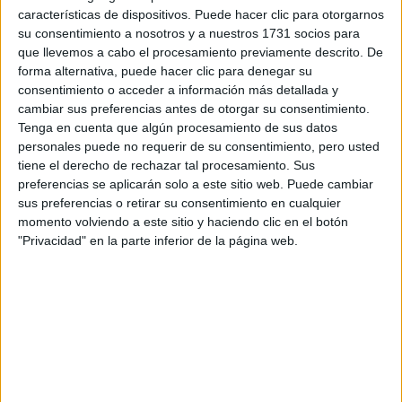
Estudios Avanzados en Historia: El Mundo
características de dispositivos. Puede hacer clic para otorgarnos
su consentimiento a nosotros y a nuestros 1731 socios para
Mediterráneo Occidental
que llevemos a cabo el procesamiento previamente descrito. De
UNIVERSIDAD DE ALMERíA
(Universidad Pública)
forma alternativa, puede hacer clic para denegar su
Tipo:
Máster
consentimiento o acceder a información más detallada y
cambiar sus preferencias antes de otorgar su consentimiento.
Pídeles información ¡GRATIS!
Tenga en cuenta que algún procesamiento de sus datos
personales puede no requerir de su consentimiento, pero usted
tiene el derecho de rechazar tal procesamiento. Sus
Seleccionar por provincia
preferencias se aplicarán solo a este sitio web. Puede cambiar
sus preferencias o retirar su consentimiento en cualquier
Alicante
(5)
momento volviendo a este sitio y haciendo clic en el botón
Almería
(3)
Asturias
(1)
"Privacidad" en la parte inferior de la página web.
Barcelona
(13)
A Coruña
(2)
Cáceres
(1)
Córdoba
(1)
Castellón
(1)
Cantabria
(3)
Cádiz
(2)
Granada
(1)