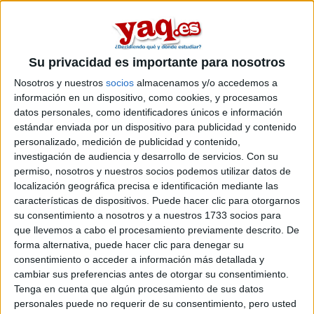
En
León
existe
1 opción
para hacer un
máster en el area de
ingeniería aeroespacial
.
Si quieres
ampliar tu búsqueda a toda España
, hay otros 16
Su privacidad es importante para nosotros
másters en ingeniería aeroespacial entre los que puedes elegir.
Estos estudios están asociados a la rama de Ingeniería y
Nosotros y nuestros
socios
almacenamos y/o accedemos a
arquitectura.
información en un dispositivo, como cookies, y procesamos
datos personales, como identificadores únicos e información
Máster Universitario en
Presencial |
León
estándar enviada por un dispositivo para publicidad y contenido
Ingeniería Aeronáutica
personalizado, medición de publicidad y contenido,
investigación de audiencia y desarrollo de servicios.
Con su
UNIVERSIDAD DE LEóN
(Universidad Pública)
Tipo:
Máster
permiso, nosotros y nuestros socios podemos utilizar datos de
localización geográfica precisa e identificación mediante las
Pídeles información ¡GRATIS!
características de dispositivos. Puede hacer clic para otorgarnos
su consentimiento a nosotros y a nuestros 1733 socios para
que llevemos a cabo el procesamiento previamente descrito. De
Seleccionar por provincia
forma alternativa, puede hacer clic para denegar su
consentimiento o acceder a información más detallada y
Barcelona
(4)
cambiar sus preferencias antes de otorgar su consentimiento.
León
(1)
Tenga en cuenta que algún procesamiento de sus datos
Lugo
(1)
personales puede no requerir de su consentimiento, pero usted
Madrid
(7)