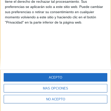
tiene el derecho de rechazar tal procesamiento. Sus
Ourense
(1)
preferencias se aplicarán solo a este sitio web. Puede cambiar
Sevilla
(1)
sus preferencias o retirar su consentimiento en cualquier
Valencia
(1)
momento volviendo a este sitio y haciendo clic en el botón
Vizcaya
(1)
"Privacidad" en la parte inferior de la página web.
ACEPTO
MÁS OPCIONES
Quiénes somos
|
Contactar
|
Anúnciate
Aviso legal
|
Politica de privacidad
|
Condiciones generales
|
Política
de cookies
NO ACEPTO
© 2003-2026
Compás Mediterráneo S.L.
- Diego de León 47 - 28006
Madrid [ESPAÑA] - Tel. +34 91 593 2767