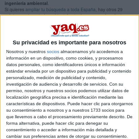
ingeniería ambiental
.
Si quieres
ampliar tu búsqueda a toda España
, hay otros 29
másters en ingeniería ambiental entre los que puedes elegir.
Estos estudios están asociados a la rama de Ciencias, Ingeniería
y arquitectura.
Máster Universitario en
Semipresencial |
Alicante
Su privacidad es importante para nosotros
Gestión, Tratamiento y Valorización de
Nosotros y nuestros
socios
almacenamos y/o accedemos a
Residuos Orgánicos
información en un dispositivo, como cookies, y procesamos
UNIVERSIDAD MIGUEL HERNáNDEZ DE ELCHE
(Universidad
datos personales, como identificadores únicos e información
Pública)
estándar enviada por un dispositivo para publicidad y contenido
Tipo:
Máster
personalizado, medición de publicidad y contenido,
investigación de audiencia y desarrollo de servicios.
Con su
Pídeles información ¡GRATIS!
permiso, nosotros y nuestros socios podemos utilizar datos de
localización geográfica precisa e identificación mediante las
características de dispositivos. Puede hacer clic para otorgarnos
Seleccionar por provincia
su consentimiento a nosotros y a nuestros 1733 socios para
que llevemos a cabo el procesamiento previamente descrito. De
Alicante
(1)
forma alternativa, puede hacer clic para denegar su
Barcelona
(4)
consentimiento o acceder a información más detallada y
A Coruña
(1)
cambiar sus preferencias antes de otorgar su consentimiento.
Córdoba
(1)