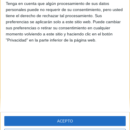
Tenga en cuenta que algún procesamiento de sus datos
Cantabria
(2)
personales puede no requerir de su consentimiento, pero usted
Granada
(1)
Huelva
(1)
tiene el derecho de rechazar tal procesamiento. Sus
Madrid
(3)
preferencias se aplicarán solo a este sitio web. Puede cambiar
Málaga
(2)
sus preferencias o retirar su consentimiento en cualquier
Murcia
(2)
momento volviendo a este sitio y haciendo clic en el botón
Navarra
(1)
"Privacidad" en la parte inferior de la página web.
Sevilla
(2)
Tarragona
(1)
Valencia
(6)
Valladolid
(1)
Vizcaya
(1)
ACEPTO