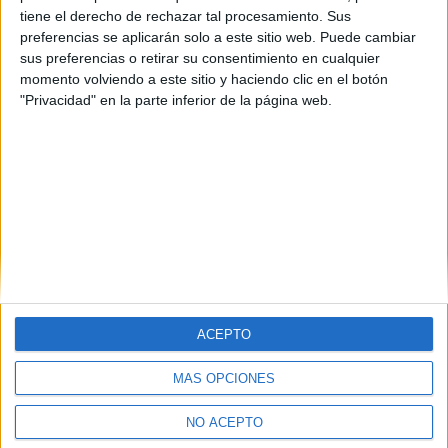
Pontevedra
(1)
tiene el derecho de rechazar tal procesamiento. Sus
Sevilla
(1)
preferencias se aplicarán solo a este sitio web. Puede cambiar
Teruel
(1)
sus preferencias o retirar su consentimiento en cualquier
Valencia
(3)
momento volviendo a este sitio y haciendo clic en el botón
Vizcaya
(1)
"Privacidad" en la parte inferior de la página web.
Zaragoza
(1)
ACEPTO
MÁS OPCIONES
Quiénes somos
|
Contactar
|
Anúnciate
Aviso legal
|
Politica de privacidad
|
Condiciones generales
|
Política
NO ACEPTO
de cookies