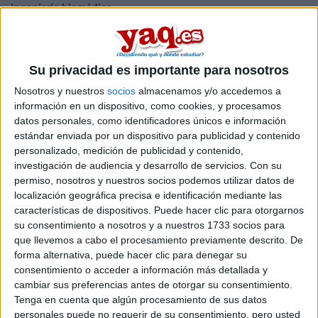
ingeniería biomédica
.
Si quieres
ampliar tu búsqueda a toda España
, hay otros 26
másters en ingeniería biomédica entre los que puedes elegir.
Estos estudios están asociados a la rama de Ingeniería y
arquitectura.
Su privacidad es importante para nosotros
Máster Universitario en Ingeniería
Online |
Sevilla
Nosotros y nuestros
socios
almacenamos y/o accedemos a
Biomédica y Salud Digital
información en un dispositivo, como cookies, y procesamos
datos personales, como identificadores únicos e información
UNIVERSIDAD DE SEVILLA
(Universidad Pública)
estándar enviada por un dispositivo para publicidad y contenido
Tipo:
Máster
personalizado, medición de publicidad y contenido,
Pídeles información ¡GRATIS!
investigación de audiencia y desarrollo de servicios.
Con su
permiso, nosotros y nuestros socios podemos utilizar datos de
localización geográfica precisa e identificación mediante las
Seleccionar por provincia
características de dispositivos. Puede hacer clic para otorgarnos
su consentimiento a nosotros y a nuestros 1733 socios para
Alicante
(1)
que llevemos a cabo el procesamiento previamente descrito. De
Barcelona
(7)
forma alternativa, puede hacer clic para denegar su
Granada
(1)
consentimiento o acceder a información más detallada y
Guipúzcoa
(3)
cambiar sus preferencias antes de otorgar su consentimiento.
Madrid
(6)
Tenga en cuenta que algún procesamiento de sus datos
Navarra
(1)
personales puede no requerir de su consentimiento, pero usted