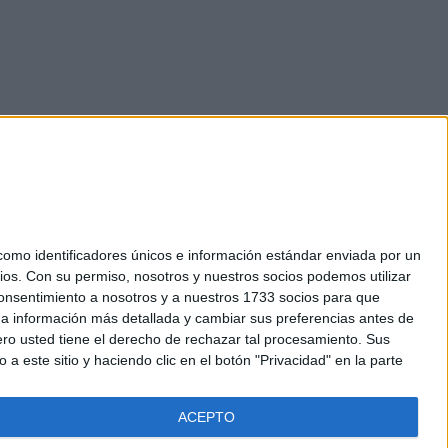
mo identificadores únicos e información estándar enviada por un
ios.
Con su permiso, nosotros y nuestros socios podemos utilizar
okies
 consentimiento a nosotros y a nuestros 1733 socios para que
el. +34 91 593 2767
 a información más detallada y cambiar sus preferencias antes de
o usted tiene el derecho de rechazar tal procesamiento. Sus
a este sitio y haciendo clic en el botón "Privacidad" en la parte
ACEPTO