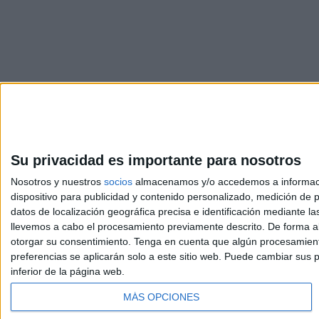
Su privacidad es importante para nosotros
Nosotros y nuestros
socios
almacenamos y/o accedemos a información
dispositivo para publicidad y contenido personalizado, medición de pu
Avis
datos de localización geográfica precisa e identificación mediante l
© 2003-2026
Compá
llevemos a cabo el procesamiento previamente descrito. De forma al
otorgar su consentimiento.
Tenga en cuenta que algún procesamiento
preferencias se aplicarán solo a este sitio web. Puede cambiar sus p
inferior de la página web.
MÁS OPCIONES