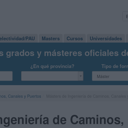
electividad/PAU
Masters
Cursos
Universidades
s grados y másteres oficiales 
¿En qué provincia?
Tipo de for
nos, Canales y Puertos
Másters de Ingeniería de Caminos, Canales 
ngeniería de Caminos,