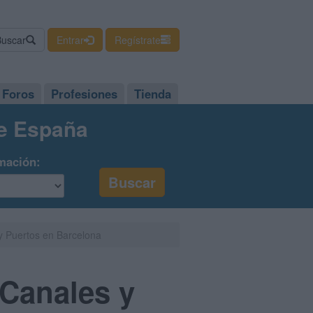
Buscar
Entrar
Regístrate
Foros
Profesiones
Tienda
de España
mación:
y Puertos en Barcelona
 Canales y