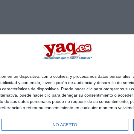
 en un dispositivo, como cookies, y procesamos datos personales, co
Quiénes somos
|
Contactar
|
Anúnciate
blicidad y contenido, investigación de audiencia y desarrollo de servic
o legal
|
Politica de privacidad
|
Condiciones generales
|
Política de co
as características de dispositivos. Puede hacer clic para otorgarnos su
s Mediterráneo S.L.
- Diego de León 47 - 28006 Madrid [ESPAÑA] - T
ternativa, puede hacer clic para denegar su consentimiento o acceder
 de sus datos personales puede no requerir de su consentimiento, per
referencias o retirar su consentimiento en cualquier momento volviendo 
NO ACEPTO