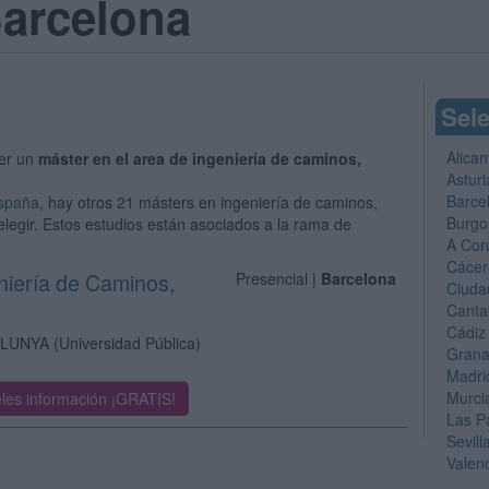
Barcelona
Sele
Alican
er un
máster en el area de ingeniería de caminos,
Asturi
Barce
España
, hay otros 21 másters en ingeniería de caminos,
Burgo
elegir. Estos estudios están asociados a la rama de
A Cor
Cácer
eniería de Caminos,
Presencial |
Barcelona
Ciuda
Canta
Cádiz
ALUNYA
(Universidad Pública)
Gran
Madri
Murci
les información ¡GRATIS!
Las P
Sevill
Valen