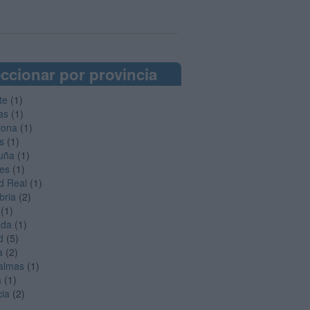
ccionar por provincia
te
(1)
as
(1)
lona
(1)
s
(1)
uña
(1)
es
(1)
d Real
(1)
bria
(2)
(1)
ada
(1)
d
(5)
a
(2)
almas
(1)
a
(1)
cia
(2)