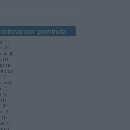
ccionar por provincia
te
(1)
as
(2)
lona
(4)
s
(1)
oba
(1)
bria
(2)
(1)
ada
(1)
a
(1)
a
(1)
(1)
d
(6)
ra
(1)
a
(1)
cia
(1)
ya
(4)