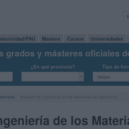
electividad/PAU
Masters
Cursos
Universidades
s grados y másteres oficiales 
¿En qué provincia?
Tipo de for
ateriales
Másters de Ingeniería de los Materiales en Barcelona
ngeniería de los Materi