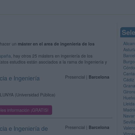
Sele
Alican
hacer un
máster en el area de ingeniería de los
Asturi
Barce
España
, hay otros 25 másters en ingeniería de los
Burgo
Estos estudios están asociados a la rama de Ingeniería y
Córd
Canta
cia e Ingeniería
Presencial |
Barcelona
Cádiz
Gran
Giron
ALUNYA
(Universidad Pública)
Huelv
Lleida
Madri
les información ¡GRATIS!
Navar
Sevill
cia e Ingeniería de
Presencial |
Barcelona
Valen
Vizca