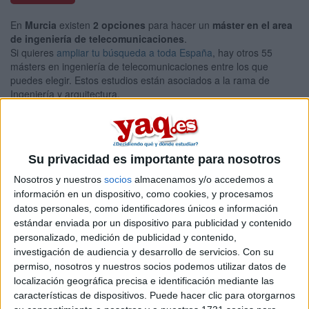
En
Murcia
existen
2 opciones
para hacer un
máster en el area
de ingeniería de telecomunicaciones
.
Si quieres
ampliar tu búsqueda a toda España
, hay otros 55
másters en ingeniería de telecomunicaciones entre los que
puedes elegir. Estos estudios están asociados a la rama de
Ingeniería y arquitectura.
Máster Universitario en
Presencial |
Murcia
Ingeniería de Telecomunicación
UNIVERSIDAD POLITéCNICA DE CARTAGENA
(Universidad
Su privacidad es importante para nosotros
Pública)
Nosotros y nuestros
socios
almacenamos y/o accedemos a
Tipo:
Máster
información en un dispositivo, como cookies, y procesamos
Pídeles información ¡GRATIS!
datos personales, como identificadores únicos e información
estándar enviada por un dispositivo para publicidad y contenido
personalizado, medición de publicidad y contenido,
Máster Universitario en
Presencial |
Murcia
investigación de audiencia y desarrollo de servicios.
Con su
Tecnologías de la Información y
permiso, nosotros y nuestros socios podemos utilizar datos de
Comunicaciones
localización geográfica precisa e identificación mediante las
características de dispositivos. Puede hacer clic para otorgarnos
UNIVERSIDAD POLITéCNICA DE CARTAGENA
(Universidad