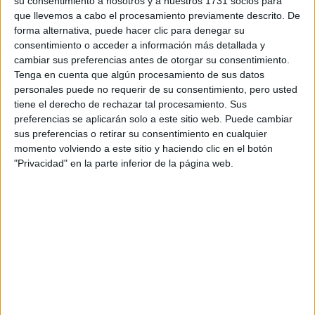
su consentimiento a nosotros y a nuestros 1731 socios para
Pública)
que llevemos a cabo el procesamiento previamente descrito. De
Tipo:
Máster
forma alternativa, puede hacer clic para denegar su
Pídeles información ¡GRATIS!
consentimiento o acceder a información más detallada y
cambiar sus preferencias antes de otorgar su consentimiento.
Tenga en cuenta que algún procesamiento de sus datos
Seleccionar por provincia
personales puede no requerir de su consentimiento, pero usted
tiene el derecho de rechazar tal procesamiento. Sus
Alicante
(2)
preferencias se aplicarán solo a este sitio web. Puede cambiar
Asturias
(1)
sus preferencias o retirar su consentimiento en cualquier
Barcelona
(10)
momento volviendo a este sitio y haciendo clic en el botón
Cáceres
(1)
"Privacidad" en la parte inferior de la página web.
Cantabria
(1)
Cuenca
(1)
Granada
(1)
Guipúzcoa
(2)
Madrid
(19)
Málaga
(3)
Murcia
(2)
Navarra
(2)
Las Palmas
(1)
Pontevedra
(1)