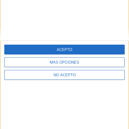
La Rioja
(2)
Sevilla
(1)
Valencia
(4)
Valladolid
(1)
Vizcaya
(1)
Zaragoza
(1)
ACEPTO
MÁS OPCIONES
NO ACEPTO
Quiénes somos
|
Contactar
|
Anúnciate
Aviso legal
|
Politica de privacidad
|
Condiciones generales
|
Política
de cookies
© 2003-2026
Compás Mediterráneo S.L.
- Diego de León 47 - 28006