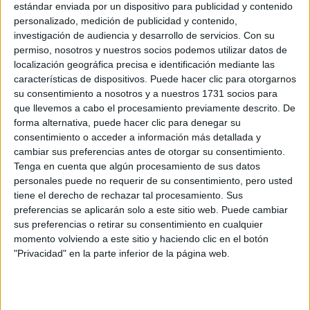
estándar enviada por un dispositivo para publicidad y contenido
Pídeles información ¡GRATIS!
personalizado, medición de publicidad y contenido,
investigación de audiencia y desarrollo de servicios.
Con su
permiso, nosotros y nuestros socios podemos utilizar datos de
Máster Universitario en
Presencial |
Barcelona
localización geográfica precisa e identificación mediante las
Hidroinformática y Gestión del Agua /
características de dispositivos. Puede hacer clic para otorgarnos
Erasmus Mundus Master in Euro
su consentimiento a nosotros y a nuestros 1731 socios para
que llevemos a cabo el procesamiento previamente descrito. De
Hydroinformatics and Water Management
forma alternativa, puede hacer clic para denegar su
UNIVERSITAT POLITèCNICA DE CATALUNYA
(Universidad
consentimiento o acceder a información más detallada y
Pública)
cambiar sus preferencias antes de otorgar su consentimiento.
Tipo:
Máster
Tenga en cuenta que algún procesamiento de sus datos
Pídeles información ¡GRATIS!
personales puede no requerir de su consentimiento, pero usted
tiene el derecho de rechazar tal procesamiento. Sus
preferencias se aplicarán solo a este sitio web. Puede cambiar
Máster Universitario en
Presencial |
Murcia
sus preferencias o retirar su consentimiento en cualquier
Ingeniería del Agua y del Terreno
momento volviendo a este sitio y haciendo clic en el botón
"Privacidad" en la parte inferior de la página web.
UNIVERSIDAD POLITéCNICA DE CARTAGENA
(Universidad
Pública)
Tipo:
Máster