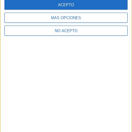
ACEPTO
Alicante
(1)
Ávila
(1)
Barcelona
(1)
MÁS OPCIONES
Granada
(1)
Murcia
(2)
NO ACEPTO
Quiénes somos
|
Contactar
|
Anúnciate
Aviso legal
|
Politica de privacidad
|
Condiciones generales
|
Política
de cookies
© 2003-2026
Compás Mediterráneo S.L.
- Diego de León 47 - 28006