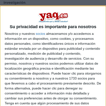
investigación
.
Si quieres
ampliar tu búsqueda a toda España
, hay otros 19
másters en investigación entre los que puedes elegir. Estos
estudios están asociados a la rama de Ciencias de la salud,
Ciencias sociales y jurídicas.
Su privacidad es importante para nosotros
Máster Universitario en Nuevas
Online |
Málaga
Nosotros y nuestros
socios
almacenamos y/o accedemos a
Tendencias de Investigación en Ciencias de
información en un dispositivo, como cookies, y procesamos
la Salud
datos personales, como identificadores únicos e información
UNIVERSIDAD DE MáLAGA
(Universidad Pública)
estándar enviada por un dispositivo para publicidad y contenido
Tipo:
Máster
personalizado, medición de publicidad y contenido,
investigación de audiencia y desarrollo de servicios.
Con su
Pídeles información ¡GRATIS!
permiso, nosotros y nuestros socios podemos utilizar datos de
localización geográfica precisa e identificación mediante las
características de dispositivos. Puede hacer clic para otorgarnos
Seleccionar por provincia
su consentimiento a nosotros y a nuestros 1733 socios para
que llevemos a cabo el procesamiento previamente descrito. De
Barcelona
(2)
forma alternativa, puede hacer clic para denegar su
A Coruña
(2)
consentimiento o acceder a información más detallada y
Cáceres
(1)
cambiar sus preferencias antes de otorgar su consentimiento.
Cádiz
(1)
Tenga en cuenta que algún procesamiento de sus datos
Lleida
(1)