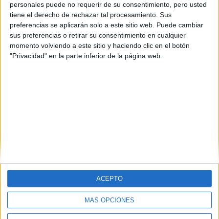
personales puede no requerir de su consentimiento, pero usted
Madrid
(6)
tiene el derecho de rechazar tal procesamiento. Sus
Málaga
(1)
preferencias se aplicarán solo a este sitio web. Puede cambiar
Murcia
(1)
sus preferencias o retirar su consentimiento en cualquier
La Rioja
(1)
momento volviendo a este sitio y haciendo clic en el botón
Santa Cruz de Tenerife
(1)
Salamanca
(1)
"Privacidad" en la parte inferior de la página web.
Sevilla
(1)
Valencia
(1)
ACEPTO
MÁS OPCIONES
Quiénes somos
|
Contactar
|
Anúnciate