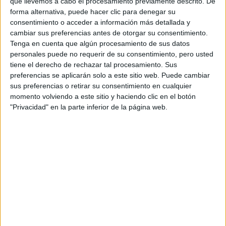
que llevemos a cabo el procesamiento previamente descrito. De
Tipo:
Máster
forma alternativa, puede hacer clic para denegar su
Pídeles información ¡GRATIS!
consentimiento o acceder a información más detallada y
cambiar sus preferencias antes de otorgar su consentimiento.
Tenga en cuenta que algún procesamiento de sus datos
Seleccionar por provincia
personales puede no requerir de su consentimiento, pero usted
tiene el derecho de rechazar tal procesamiento. Sus
Asturias
(1)
preferencias se aplicarán solo a este sitio web. Puede cambiar
Barcelona
(6)
sus preferencias o retirar su consentimiento en cualquier
A Coruña
(5)
momento volviendo a este sitio y haciendo clic en el botón
Cantabria
(3)
"Privacidad" en la parte inferior de la página web.
Guipúzcoa
(2)
Huesca
(1)
Illes Balears
(1)
León
(1)
Lleida
(1)
Madrid
(14)
Murcia
(1)
Las Palmas
(1)
Pontevedra
(1)
Santa Cruz de Tenerife
(1)
Salamanca
(3)
Sevilla
(1)