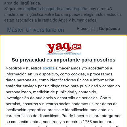
area de lingüística
.
Si quieres
ampliar tu búsqueda a toda España
, hay otros 46
másters en lingüística entre los que puedes elegir. Estos estudios
están asociados a la rama de Artes y humanidades.
Máster Universitario en
Presencial |
Guipúzcoa
Análisis y Procesamiento del
Lenguaje/Hizkuntzaren Azterketa eta
Prozesamendua
Su privacidad es importante para nosotros
UNIVERSIDAD DEL PAíS VASCO
(Universidad Pública)
Tipo:
Máster
Nosotros y nuestros
socios
almacenamos y/o accedemos a
información en un dispositivo, como cookies, y procesamos
Pídeles información ¡GRATIS!
datos personales, como identificadores únicos e información
estándar enviada por un dispositivo para publicidad y contenido
Máster Universitario en
Presencial |
Guipúzcoa
personalizado, medición de publicidad y contenido,
Tecnologías del Lenguaje y la Comunicación
investigación de audiencia y desarrollo de servicios.
Con su
permiso, nosotros y nuestros socios podemos utilizar datos de
(LCT) / Erasmus Mundus Master in Language
localización geográfica precisa e identificación mediante las
and Communication Technologies (LCT)
características de dispositivos. Puede hacer clic para otorgarnos
su consentimiento a nosotros y a nuestros 1733 socios para
UNIVERSIDAD DEL PAíS VASCO
(Universidad Pública)