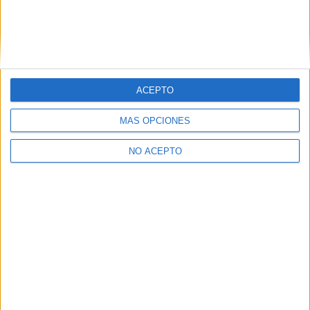
Valencia
(2)
Vizcaya
(3)
ACEPTO
MÁS OPCIONES
NO ACEPTO
Quiénes somos
|
Contactar
|
Anúnciate
Aviso legal
|
Politica de privacidad
|
Condiciones generales
|
Política
de cookies
© 2003-2026
Compás Mediterráneo S.L.
- Diego de León 47 - 28006
Madrid [ESPAÑA] - Tel. +34 91 593 2767