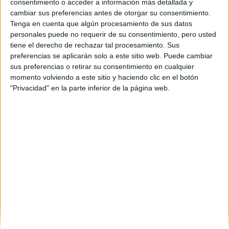
consentimiento o acceder a información más detallada y
Cantabria
(1)
cambiar sus preferencias antes de otorgar su consentimiento.
Cádiz
(1)
Tenga en cuenta que algún procesamiento de sus datos
Granada
(4)
León
(1)
personales puede no requerir de su consentimiento, pero usted
Madrid
(13)
tiene el derecho de rechazar tal procesamiento. Sus
Málaga
(3)
preferencias se aplicarán solo a este sitio web. Puede cambiar
Murcia
(1)
sus preferencias o retirar su consentimiento en cualquier
Navarra
(1)
momento volviendo a este sitio y haciendo clic en el botón
Pontevedra
(1)
"Privacidad" en la parte inferior de la página web.
La Rioja
(2)
Santa Cruz de Tenerife
(1)
Salamanca
(2)
Sevilla
(1)
Tarragona
(1)
Valencia
(3)
Valladolid
(1)
Vizcaya
(2)
Zaragoza
(1)