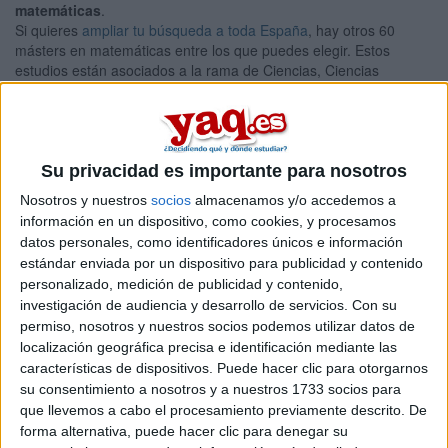
matemáticas
.
Si quieres
ampliar tu búsqueda a toda España
, hay otros 60
másters en matemáticas entre los que puedes elegir. Estos
estudios están asociados a la rama de Ciencias, Ciencias
sociales y jurídicas.
Máster Universitario en Ciencias
Presencial |
León
Actuariales y Financieras
Su privacidad es importante para nosotros
UNIVERSIDAD DE LEóN
(Universidad Pública)
Tipo:
Máster
Nosotros y nuestros
socios
almacenamos y/o accedemos a
información en un dispositivo, como cookies, y procesamos
Pídeles información ¡GRATIS!
datos personales, como identificadores únicos e información
estándar enviada por un dispositivo para publicidad y contenido
personalizado, medición de publicidad y contenido,
Seleccionar por provincia
investigación de audiencia y desarrollo de servicios.
Con su
permiso, nosotros y nuestros socios podemos utilizar datos de
Almería
(2)
localización geográfica precisa e identificación mediante las
Asturias
(1)
características de dispositivos. Puede hacer clic para otorgarnos
Barcelona
(12)
su consentimiento a nosotros y a nuestros 1733 socios para
A Coruña
(3)
que llevemos a cabo el procesamiento previamente descrito. De
Castellón
(1)
forma alternativa, puede hacer clic para denegar su
Ciudad Real
(1)