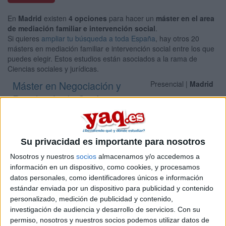
En
Madrid
existen
4 opciones
para hacer un
máster en el area
de mediación familiar e intervención social
.
Si quieres
ampliar tu búsqueda a toda España
, hay otros 20
másters en mediación familiar e intervención social entre los que
puedes elegir. Estos estudios están asociados a la rama de
Ciencias sociales y jurídicas.
Máster en Negociación y
Presencial |
Madrid
Resolución de Confictos
INSTITUTO SéNECA
(Centro Adscrito Privado)
Tipo:
Máster
Pídeles información ¡GRATIS!
Su privacidad es importante para nosotros
Nosotros y nuestros
socios
almacenamos y/o accedemos a
Máster en Negociación y
información en un dispositivo, como cookies, y procesamos
Online |
Madrid
datos personales, como identificadores únicos e información
Resolución de Confictos
estándar enviada por un dispositivo para publicidad y contenido
INSTITUTO SéNECA
(Centro Adscrito Privado)
personalizado, medición de publicidad y contenido,
Tipo:
Máster
investigación de audiencia y desarrollo de servicios.
Con su
permiso, nosotros y nuestros socios podemos utilizar datos de
Pídeles información ¡GRATIS!