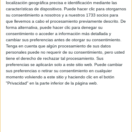
localización geográfica precisa e identificación mediante las
características de dispositivos. Puede hacer clic para otorgarnos
Máster Universitario en Derecho
Online |
Madrid
su consentimiento a nosotros y a nuestros 1733 socios para
que llevemos a cabo el procesamiento previamente descrito. De
de Familia
forma alternativa, puede hacer clic para denegar su
UNIVERSIDAD EUROPEA DE MADRID
(Universidad Privada)
consentimiento o acceder a información más detallada y
Tipo:
Máster
cambiar sus preferencias antes de otorgar su consentimiento.
Tenga en cuenta que algún procesamiento de sus datos
Pídeles información ¡GRATIS!
personales puede no requerir de su consentimiento, pero usted
tiene el derecho de rechazar tal procesamiento. Sus
Máster Universitario en Mediación
Online |
Madrid
preferencias se aplicarán solo a este sitio web. Puede cambiar
sus preferencias o retirar su consentimiento en cualquier
para la Resolución de Conflictos
momento volviendo a este sitio y haciendo clic en el botón
UNIVERSIDAD EUROPEA DE MADRID
(Universidad Privada)
"Privacidad" en la parte inferior de la página web.
Tipo:
Máster
Pídeles información ¡GRATIS!
Seleccionar por provincia
Barcelona
(2)