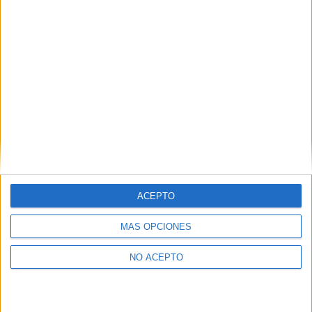
Castellón
(1)
Cantabria
(1)
Cádiz
(1)
Guipúzcoa
(1)
Madrid
(4)
Málaga
(1)
Murcia
(2)
Navarra
(1)
Las Palmas
(1)
Santa Cruz de Tenerife
(1)
Segovia
(1)
Salamanca
(2)
Sevilla
(1)
Valencia
(4)
ACEPTO
MÁS OPCIONES
NO ACEPTO