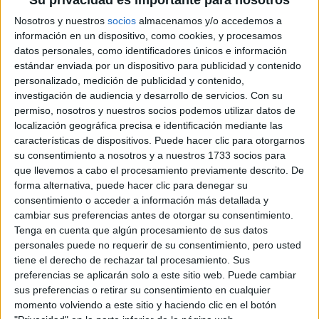
Máster Universitario en
Semipresencial |
Madrid
Nosotros y nuestros
socios
almacenamos y/o accedemos a
Neurociencia Cognitiva y Educación
información en un dispositivo, como cookies, y procesamos
UNIVERSIDAD CAMILO JOSé CELA
(Universidad Privada)
datos personales, como identificadores únicos e información
Tipo:
Máster
estándar enviada por un dispositivo para publicidad y contenido
personalizado, medición de publicidad y contenido,
Pídeles información ¡GRATIS!
investigación de audiencia y desarrollo de servicios.
Con su
permiso, nosotros y nuestros socios podemos utilizar datos de
Máster Universitario
Presencial |
Madrid
localización geográfica precisa e identificación mediante las
características de dispositivos. Puede hacer clic para otorgarnos
Neuroeducación y Optimización de
su consentimiento a nosotros y a nuestros 1733 socios para
Capacidades Cognitivas
que llevemos a cabo el procesamiento previamente descrito. De
UNIVERSIDAD CEU SAN PABLO
(Universidad Privada)
forma alternativa, puede hacer clic para denegar su
Tipo:
Máster
consentimiento o acceder a información más detallada y
cambiar sus preferencias antes de otorgar su consentimiento.
Pídeles información ¡GRATIS!
Tenga en cuenta que algún procesamiento de sus datos
personales puede no requerir de su consentimiento, pero usted
Máster Universitario en
tiene el derecho de rechazar tal procesamiento. Sus
Presencial |
Madrid
preferencias se aplicarán solo a este sitio web. Puede cambiar
Desarrollo de Técnicas Neurocognitivas en
sus preferencias o retirar su consentimiento en cualquier
Organizaciones Empresariales:
momento volviendo a este sitio y haciendo clic en el botón