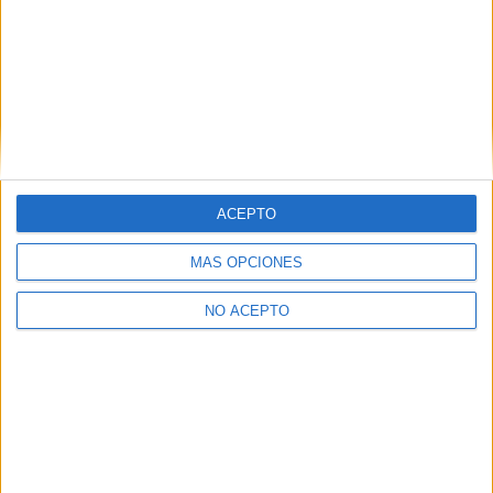
Seleccionar por provincia
Alicante
(3)
Asturias
(1)
Barcelona
(5)
Burgos
(1)
A Coruña
(2)
Castellón
(1)
Cantabria
(1)
ACEPTO
Granada
(3)
Illes Balears
(1)
MÁS OPCIONES
Madrid
(7)
Pontevedra
(1)
NO ACEPTO
Salamanca
(2)
Sevilla
(5)
Tarragona
(3)
Valencia
(1)
Vizcaya
(2)