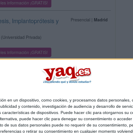
les información ¡GRATIS!
esis, Implantoprótesis y
Presencial |
Madrid
(Universidad Privada)
les información ¡GRATIS!
 en un dispositivo, como cookies, y procesamos datos personales, co
Quiénes somos
|
Contactar
|
Anúnciate
blicidad y contenido, investigación de audiencia y desarrollo de servic
o legal
|
Politica de privacidad
|
Condiciones generales
|
Política de co
as características de dispositivos. Puede hacer clic para otorgarnos su
s Mediterráneo S.L.
- Diego de León 47 - 28006 Madrid [ESPAÑA] - T
ternativa, puede hacer clic para denegar su consentimiento o acceder
 de sus datos personales puede no requerir de su consentimiento, per
referencias o retirar su consentimiento en cualquier momento volviendo 