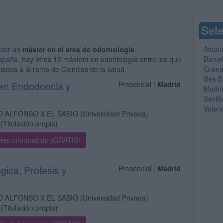
Sele
Asturi
acer un
máster en el area de odontología
.
Barce
España
, hay otros 12 másters en odontología entre los que
Gran
iados a la rama de Ciencias de la salud.
Illes 
 en Endodoncia y
Presencial |
Madrid
Madri
Sevill
Valen
D ALFONSO X EL SABIO
(Universidad Privada)
(Titulación propia)
les información ¡GRATIS!
gica, Prótesis y
Presencial |
Madrid
D ALFONSO X EL SABIO
(Universidad Privada)
(Titulación propia)