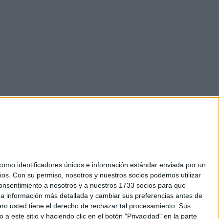
mo identificadores únicos e información estándar enviada por un
ios.
Con su permiso, nosotros y nuestros socios podemos utilizar
okies
 consentimiento a nosotros y a nuestros 1733 socios para que
el. +34 91 593 2767
 a información más detallada y cambiar sus preferencias antes de
o usted tiene el derecho de rechazar tal procesamiento. Sus
a este sitio y haciendo clic en el botón "Privacidad" en la parte