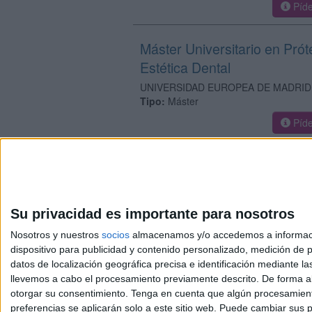
Píde
Máster Universitario en Prót
Estética Dental
UNIVERSIDAD EUROPEA DE MADRID
Tipo:
Máster
Píde
Su privacidad es importante para nosotros
Nosotros y nuestros
socios
almacenamos y/o accedemos a información
dispositivo para publicidad y contenido personalizado, medición de pu
Avis
datos de localización geográfica precisa e identificación mediante l
© 2003-2026
Compá
llevemos a cabo el procesamiento previamente descrito. De forma al
otorgar su consentimiento.
Tenga en cuenta que algún procesamiento
preferencias se aplicarán solo a este sitio web. Puede cambiar sus p