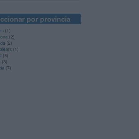
ccionar por provincia
as
(1)
lona
(2)
ada
(2)
Balears
(1)
d
(8)
a
(3)
cia
(7)