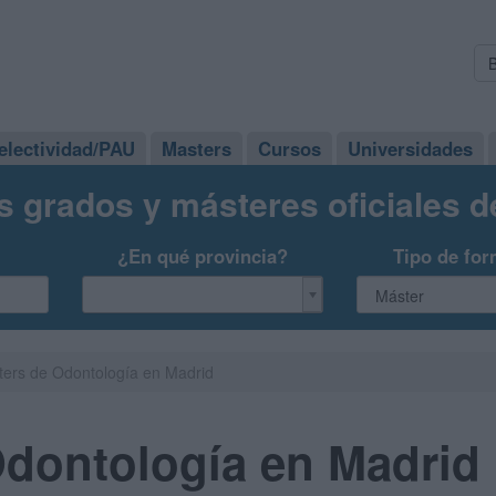
electividad/PAU
Masters
Cursos
Universidades
s grados y másteres oficiales 
¿En qué provincia?
Tipo de for
ers de Odontología en Madrid
Odontología en Madrid