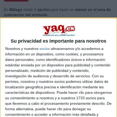
En
Málaga
existe
1 opción
para hacer un
máster en el area de
ordenación del territorio
.
Si quieres
ampliar tu búsqueda a toda España
, hay otros 25
másters en ordenación del territorio entre los que puedes elegir.
Estos estudios están asociados a la rama de Ciencias sociales y
jurídicas.
Su privacidad es importante para nosotros
Máster Universitario en
Online |
Málaga
Nosotros y nuestros
socios
almacenamos y/o accedemos a
Planificación, Gobernanza y Liderazgo
información en un dispositivo, como cookies, y procesamos
Territorial
datos personales, como identificadores únicos e información
estándar enviada por un dispositivo para publicidad y contenido
UNIVERSIDAD DE MáLAGA
(Universidad Pública)
personalizado, medición de publicidad y contenido,
Tipo:
Máster
investigación de audiencia y desarrollo de servicios.
Con su
Pídeles información ¡GRATIS!
permiso, nosotros y nuestros socios podemos utilizar datos de
localización geográfica precisa e identificación mediante las
características de dispositivos. Puede hacer clic para otorgarnos
Seleccionar por provincia
su consentimiento a nosotros y a nuestros 1733 socios para
que llevemos a cabo el procesamiento previamente descrito. De
Alicante
(1)
forma alternativa, puede hacer clic para denegar su
Almería
(1)
consentimiento o acceder a información más detallada y