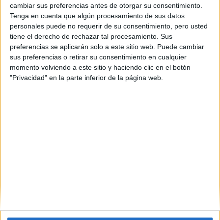
Barcelona
(4)
cambiar sus preferencias antes de otorgar su consentimiento.
Cáceres
(1)
Tenga en cuenta que algún procesamiento de sus datos
Córdoba
(2)
personales puede no requerir de su consentimiento, pero usted
Ciudad Real
(1)
tiene el derecho de rechazar tal procesamiento. Sus
Cantabria
(1)
preferencias se aplicarán solo a este sitio web. Puede cambiar
Granada
(1)
sus preferencias o retirar su consentimiento en cualquier
Girona
(1)
momento volviendo a este sitio y haciendo clic en el botón
Guipúzcoa
(1)
"Privacidad" en la parte inferior de la página web.
Madrid
(3)
Málaga
(1)
Santa Cruz de Tenerife
(1)
Sevilla
(1)
Tarragona
(2)
Toledo
(1)
Valencia
(2)
Zaragoza
(1)