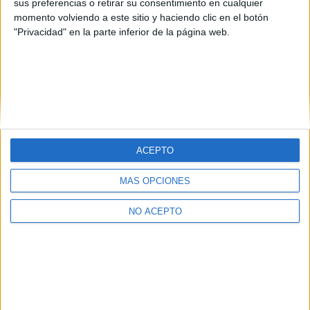
sus preferencias o retirar su consentimiento en cualquier
momento volviendo a este sitio y haciendo clic en el botón
"Privacidad" en la parte inferior de la página web.
Quiénes somos
|
Contactar
|
Anúnciate
ACEPTO
Aviso legal
|
Politica de privacidad
|
Condiciones generales
|
Política
de cookies
MÁS OPCIONES
© 2003-2026
Compás Mediterráneo S.L.
- Diego de León 47 - 28006
Madrid [ESPAÑA] - Tel. +34 91 593 2767
NO ACEPTO