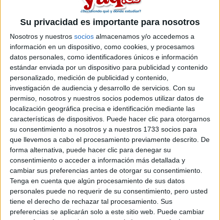
paleontología
.
Si quieres
ampliar tu búsqueda a toda España
, hay otros 7
Su privacidad es importante para nosotros
másters en paleontología entre los que puedes elegir. Estos
estudios están asociados a la rama de Ciencias.
Nosotros y nuestros
socios
almacenamos y/o accedemos a
información en un dispositivo, como cookies, y procesamos
Máster Universitario en
Presencial |
Alicante
datos personales, como identificadores únicos e información
Paleontología Aplicada
estándar enviada por un dispositivo para publicidad y contenido
UNIVERSIDAD DE ALICANTE
(Universidad Pública)
personalizado, medición de publicidad y contenido,
Tipo:
Máster
investigación de audiencia y desarrollo de servicios.
Con su
permiso, nosotros y nuestros socios podemos utilizar datos de
Pídeles información ¡GRATIS!
localización geográfica precisa e identificación mediante las
características de dispositivos. Puede hacer clic para otorgarnos
su consentimiento a nosotros y a nuestros 1733 socios para
Seleccionar por provincia
que llevemos a cabo el procesamiento previamente descrito. De
forma alternativa, puede hacer clic para denegar su
Alicante
(1)
consentimiento o acceder a información más detallada y
Barcelona
(4)
cambiar sus preferencias antes de otorgar su consentimiento.
Madrid
(2)
Tenga en cuenta que algún procesamiento de sus datos
Valencia
(1)
personales puede no requerir de su consentimiento, pero usted
tiene el derecho de rechazar tal procesamiento. Sus
preferencias se aplicarán solo a este sitio web. Puede cambiar