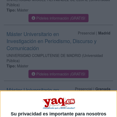
Pública)
Tipo:
Máster
Pídeles información ¡GRATIS!
Máster Universitario en
Presencial |
Madrid
Investigación en Periodismo, Discurso y
Comunicación
UNIVERSIDAD COMPLUTENSE DE MADRID
(Universidad
Pública)
Tipo:
Máster
Pídeles información ¡GRATIS!
Máster Universitario en
Presencial |
Granada
Nuevos Medios Interactivos y Periodismo
Multimedia
UNIVERSIDAD DE GRANADA
(Universidad Pública)
Su privacidad es importante para nosotros
Tipo:
Máster