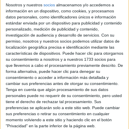
Nosotros y nuestros
socios
almacenamos y/o accedemos a
Pídeles información ¡GRATIS!
información en un dispositivo, como cookies, y procesamos
datos personales, como identificadores únicos e información
estándar enviada por un dispositivo para publicidad y contenido
Máster Universitario en
Presencial |
Barcelona
personalizado, medición de publicidad y contenido,
Periodismo Avanzado. Reporterismo
investigación de audiencia y desarrollo de servicios.
Con su
permiso, nosotros y nuestros socios podemos utilizar datos de
UNIVERSITAT RAMON LLULL
(Universidad Privada)
Tipo:
Máster
localización geográfica precisa e identificación mediante las
características de dispositivos. Puede hacer clic para otorgarnos
Pídeles información ¡GRATIS!
su consentimiento a nosotros y a nuestros 1733 socios para
que llevemos a cabo el procesamiento previamente descrito. De
forma alternativa, puede hacer clic para denegar su
Máster Universitario en
Presencial |
Madrid
consentimiento o acceder a información más detallada y
Periodismo Cultural
cambiar sus preferencias antes de otorgar su consentimiento.
UNIVERSIDAD CEU SAN PABLO
(Universidad Privada)
Tenga en cuenta que algún procesamiento de sus datos
Tipo:
Máster
personales puede no requerir de su consentimiento, pero usted
tiene el derecho de rechazar tal procesamiento. Sus
Pídeles información ¡GRATIS!
preferencias se aplicarán solo a este sitio web. Puede cambiar
sus preferencias o retirar su consentimiento en cualquier
momento volviendo a este sitio y haciendo clic en el botón
Máster Universitario en
Online |
Madrid
"Privacidad" en la parte inferior de la página web.