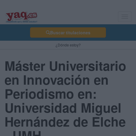
Toggl
navig
Buscar titulaciones
¿Dónde estoy?
Máster Universitario
en Innovación en
Periodismo en:
Universidad Miguel
Hernández de Elche
- UMH