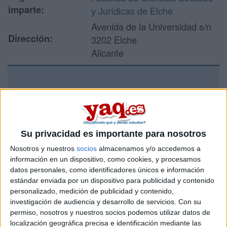
imparte:
y Jurídicas de Elche
Avenida de la Universidad s/n
Dirección:
3202 Elche
Alicante
Recibir más
información
Su privacidad es importante para nosotros
Rellena este formulario con tus datos y un texto con las
preguntas que quieres hacer. Al pulsar el botón de enviar,
Nosotros y nuestros
socios
almacenamos y/o accedemos a
los datos y la pregunta que has introducido se enviarán
información en un dispositivo, como cookies, y procesamos
por correo electrónico al centro educativo para que te
datos personales, como identificadores únicos e información
respondan ellos directamente.
estándar enviada por un dispositivo para publicidad y contenido
personalizado, medición de publicidad y contenido,
Tu nombre:
*
investigación de audiencia y desarrollo de servicios.
Con su
permiso, nosotros y nuestros socios podemos utilizar datos de
Tus apellidos:
*
localización geográfica precisa e identificación mediante las