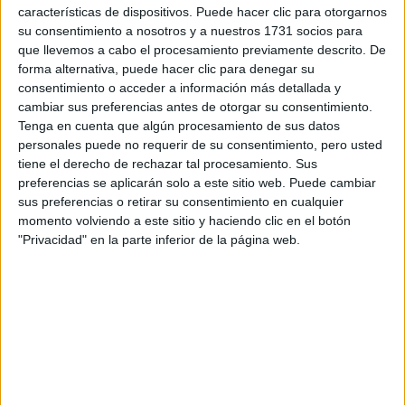
características de dispositivos. Puede hacer clic para otorgarnos
su consentimiento a nosotros y a nuestros 1731 socios para
Tu email:
*
que llevemos a cabo el procesamiento previamente descrito. De
forma alternativa, puede hacer clic para denegar su
¿Qué quieres preguntar?
*
consentimiento o acceder a información más detallada y
cambiar sus preferencias antes de otorgar su consentimiento.
Tenga en cuenta que algún procesamiento de sus datos
personales puede no requerir de su consentimiento, pero usted
tiene el derecho de rechazar tal procesamiento. Sus
preferencias se aplicarán solo a este sitio web. Puede cambiar
sus preferencias o retirar su consentimiento en cualquier
Escribe aquí las dudas o preguntas que te gustaría que te
momento volviendo a este sitio y haciendo clic en el botón
respondieran: plazos de preinscripción, precios, plazas
"Privacidad" en la parte inferior de la página web.
disponibles…:
Acepto los
términos y condiciones
y la
política de
privacidad
:
*