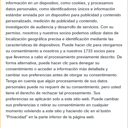
Doble Grado en Derecho + Administración y Dirección de Empresa
información en un dispositivo, como cookies, y procesamos
datos personales, como identificadores únicos e información
Máster Universitario en Abogacía y Procura
estándar enviada por un dispositivo para publicidad y contenido
Máster Universitario en Administración y Dirección de Empresas M
personalizado, medición de publicidad y contenido,
Máster Universitario en Análisis y Prevención del Crimen
investigación de audiencia y desarrollo de servicios.
Con su
permiso, nosotros y nuestros socios podemos utilizar datos de
Máster Universitario en Asesoría Fiscal
localización geográfica precisa e identificación mediante las
Máster Universitario en Auditoría de Cuentas
características de dispositivos. Puede hacer clic para otorgarnos
su consentimiento a nosotros y a nuestros 1733 socios para
Máster Universitario en Contabilidad y Finanzas Avanzadas
que llevemos a cabo el procesamiento previamente descrito. De
Máster Universitario en Derecho y Sociedad Digital
forma alternativa, puede hacer clic para denegar su
consentimiento o acceder a información más detallada y
Máster Universitario en Formación del Profesorado de ESO y Bachi
cambiar sus preferencias antes de otorgar su consentimiento.
Máster Universitario en Igualdad y Género en el Ámbito Público y P
Tenga en cuenta que algún procesamiento de sus datos
personales puede no requerir de su consentimiento, pero usted
Máster Universitario en Innovación en Periodismo
tiene el derecho de rechazar tal procesamiento. Sus
Máster Universitario en Intervención Criminológica y Victimológica
preferencias se aplicarán solo a este sitio web. Puede cambiar
sus preferencias o retirar su consentimiento en cualquier
momento volviendo a este sitio y haciendo clic en el botón
¡Síguenos en Facebook!
"Privacidad" en la parte inferior de la página web.