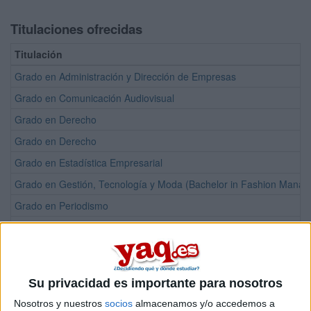
Titulaciones ofrecidas
Titulación
Grado en Administración y Dirección de Empresas
Grado en Comunicación Audiovisual
Grado en Derecho
Grado en Derecho
Grado en Estadística Empresarial
Grado en Gestión, Tecnología y Moda (Bachelor in Fashion Mana
Grado en Periodismo
Grado en Relaciones Laborales y Recursos Humanos
Grado en Seguridad Pública y Privada
Doble Grado en Ciencias Políticas y Gestión Pública + Derecho
Su privacidad es importante para nosotros
Doble Grado en Comunicación Audiovisual + Periodismo
Nosotros y nuestros
socios
almacenamos y/o accedemos a