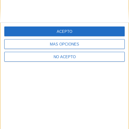
Fax:
966 658 614
Mapa
+
ACEPTO
−
MÁS OPCIONES
NO ACEPTO
Leaflet
|
©
OpenStreetMap