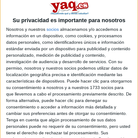
psicología general sanitaria
.
Si quieres
ampliar tu búsqueda a toda España
, hay otros 6
másters en psicología general sanitaria entre los que puedes
Su privacidad es importante para nosotros
elegir. Estos estudios están asociados a la rama de Ciencias de la
salud.
Nosotros y nuestros
socios
almacenamos y/o accedemos a
información en un dispositivo, como cookies, y procesamos
Máster Universitario en
Online |
La Rioja
datos personales, como identificadores únicos e información
Psicología General Sanitaria
estándar enviada por un dispositivo para publicidad y contenido
UNIVERSIDAD INTERNACIONAL DE
personalizado, medición de publicidad y contenido,
LA RIOJA
(Universidad Privada)
investigación de audiencia y desarrollo de servicios.
Con su
Tipo:
Máster
permiso, nosotros y nuestros socios podemos utilizar datos de
localización geográfica precisa e identificación mediante las
Pídeles información ¡GRATIS!
características de dispositivos. Puede hacer clic para otorgarnos
su consentimiento a nosotros y a nuestros 1733 socios para
que llevemos a cabo el procesamiento previamente descrito. De
Seleccionar por provincia
forma alternativa, puede hacer clic para denegar su
consentimiento o acceder a información más detallada y
Barcelona
(1)
cambiar sus preferencias antes de otorgar su consentimiento.
Madrid
(3)
Tenga en cuenta que algún procesamiento de sus datos
Navarra
(1)
personales puede no requerir de su consentimiento, pero usted
La Rioja
(1)
tiene el derecho de rechazar tal procesamiento. Sus
Sevilla
(1)