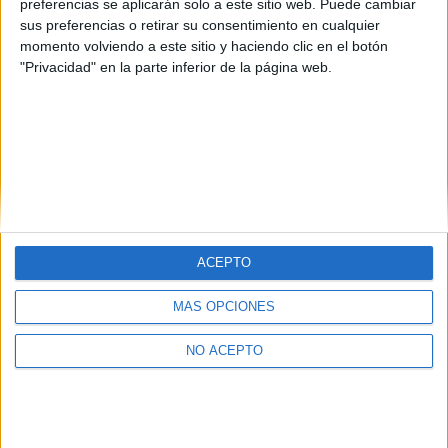
preferencias se aplicarán solo a este sitio web. Puede cambiar
sus preferencias o retirar su consentimiento en cualquier
momento volviendo a este sitio y haciendo clic en el botón
"Privacidad" en la parte inferior de la página web.
ACEPTO
Quiénes somos
|
Contactar
|
Anúnciate
Aviso legal
|
Politica de privacidad
|
Condiciones generales
|
Política
MÁS OPCIONES
de cookies
© 2003-2026
Compás Mediterráneo S.L.
- Diego de León 47 - 28006
NO ACEPTO
Madrid [ESPAÑA] - Tel. +34 91 593 2767